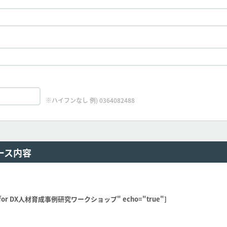
※ハイフンなし 例) 0364082488
ース内容
er for DX人材育成​事例研究ワークショップ​" echo="true"]