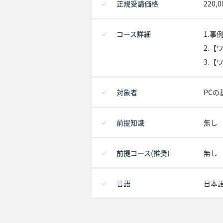
正規受講価格
220,
コース詳細
1.事
2.【
3.
対象者
PC
前提知識
無し
前提コース(推奨)
無し
言語
日本