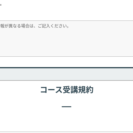
。
コース受講規約
)