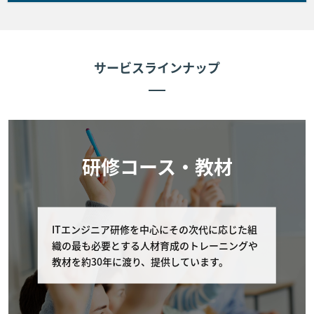
第3条に基づきお客様と弊社間で契約が成立しかつ前条に
従いお客様が弊社に受講費用を支払った場合、弊社は弊社
が指定した会場にてコースを提供します。なお、お客様が
サービスラインナップ
コースに出席しない場合であっても代金の返金は行いませ
ん。次条により申し込みを取消した場合を除き、コースに
欠席した場合理由の如何を問わず、受講費用の返金は行い
ません。
■第6条 (お客様によるキャンセル期限)
研修コース・教材
お客様が弊社に申し込んだコースの申し込みをキャンセル
する場合は 以下に定める通りとします。
ITエンジニア研修を中心にその次代に応じた組
弊社への連絡 コース開催初日の11営業日前まで
織の最も必要とする人材育成のトレーニングや
に、弊社の窓口（電話番号：03-6408-2488、受
教材を約30年に渡り、提供しています。
付時間：弊社休業日及び土・日・祝日を除く 9:0
0-17:00）へコースの申し込みを取り消す旨申し
出るものとします。 但し、個別に条件設定のあ