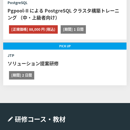
PostgreSQL
ただくものとします。
Pgpool-II による PostgreSQL クラスタ構築トレーニ
ング （中・上級者向け）
■第8条 (日程変更)
[正規価格] 88,000 円 (税込)
[期間] 1 日間
お客様が弊社に申し込んだコースの日程を変更する場合は
以下に定める通りとします。 但し、教育パンフレット等に
PICK
UP
て日程変更可能期間を定めたコースはその定めが、また取
り消し、日程変更、証明書の発行に関する他社開催のコー
JTP
スは他社の定める契約条件がそれぞれ本条に優先して適用
ソリューション提案研修
されるものとし、本条は適用されません。
[期間] 2 日間
弊社への連絡 コース開催日の11営業日前(当該日
が弊社休業日の場合は、直前の営業日とします)
までに弊社窓口弊社の窓口（電話番号：03-6408
-2488、受付時間：弊社休業日及び土・日・祝日
を除く9:00-17:00）へコースの日程を変更する旨
申し出るものとします。
研修コース・教材
制限事項 日程変更は1回に限るものとします。ま