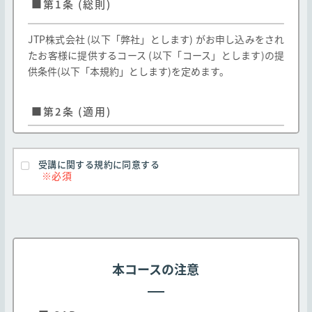
■第1条 (総則)
JTP株式会社 (以下「弊社」とします) がお申し込みをされ
たお客様に提供するコース (以下「コース」とします)の提
供条件(以下「本規約」とします)を定めます。
■第2条 (適用)
弊社のお客様に対する弊社コースの提供はお客様
が本規約のすべての条項に同意することを条件と
受講に関する規約に同意する
します
本規約は弊社Webサイト http://edu.jtp.co.j
p/ （以下「弊社Webサイト」とします）にて掲
載されるコース及び、弊社教育パンフレット等に
掲載されたコースに適用されます。なお、教育パ
本コースの注意
ンフレット等に掲載されたコースであっても、以
下各号に定めるコースの取り扱いについては以下
の通りとします。