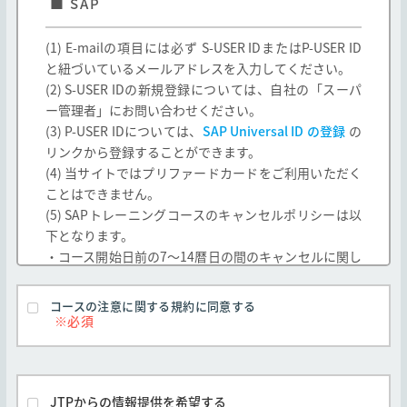
■ SAP
一社研修としてのみ提供されるコースは弊社と
(1) E-mailの項目には必ず S-USER IDまたはP-USER ID
お客様間で別途締結する契約に基づき提供され
と紐づいているメールアドレスを入力してください。
るものとし、本規約は適用されません。
(2) S-USER IDの新規登録については、自社の「スーパ
弊社以外の第三者が提供し、弊社が受講の取次
ー管理者」にお問い合わせください。
のみを行う(以下「他社開催」とします、また当
(3) P-USER IDについては、
SAP Universal ID の登録
の
該第三者を「他社」とします)コースは、本規約
リンクから登録することができます。
と他社の定める契約条件の両方が適用されるも
(4) 当サイトではプリファードカードをご利用いただく
のとします。但し、本規約と他社の定める契約
ことはできません。
条件が異なる場合は他社の契約条件が本規約に
優先して適用されます。
(5) SAPトレーニングコースのキャンセルポリシーは以
下となります。
弊社は、お客様の承諾なく、弊社の判断で本規
・コース開始日前の7～14暦日の間のキャンセルに関し
約を変更できるものとします。なお、この場合
弊社はただちに弊社Webサイトに変更後の規約
ては、受講価格の50%を請求いたします。
を掲示するものとします。但し、本規約の変更
・コース開始日前の6暦日以降のキャンセルに関して
コースの注意に関する規約に同意する
前に申し込みがなされたコースについては、本
は、受講価格の全額を請求いたします。
規約の変更期日後の実施または提供であって
・コース開始日の15暦日以上前のキャンセルに関して
も、お客様の申し込み時に有効な本規約が適用
は、いかなる料金も請求いたしません。
されるものとします。
(6) 受講する日程を変更する場合は、すでに申し込まれ
弊社とお客様間で別途の合意がなされた場合を
JTPからの情報提供を希望する
ているコースをキャンセルする必要があります。その場