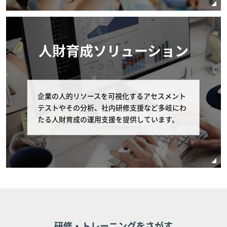
るコースの場合は、個別条件を本条に優先して適
用されるものとし、本条は適用されません。
コースの申し込みを取り消す場合の代金の取扱 お
人財育成ソリューション
客様が申し込みの取り消しを申し出たコースの受
講費用の扱いはお客様の申し出日により以下の通
りとします。なお以下の該当日が弊社休業日にあ
たる場合は直前の弊社営業日を申し出の期限とし
ます。 受講費用の支払いが完了している場合、
企業の人的リソースを可視化するアセスメント
コース開催初日の11営業日以前のキャンセルに
テストやその分析、社内研修支援など多岐にわ
関しては全額返金を致します。 また、受講費用
たる人財育成の運用支援を提供しています。
の支払いの完了・未完了に関わらず、コース開催
日の10営業日以内（10営業日前含む）のキャン
セルに関しては、受講費用の全額をお支払いいた
だものとし、受講費用の返金は行いません。 但
し、個別に条件設定のあるコースの場合は、個別
条件を本条に優先して適用されるものとし、本条
は適用されません。
研修・トレーニングをさがす