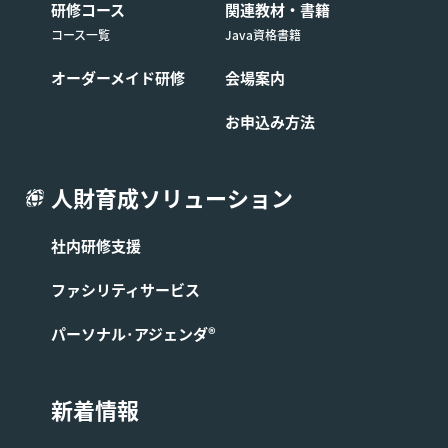
研修コース
関連教材・書籍
た日程を変更したコースの申し込みを取り消す場
コース一覧
Java資格書籍
合は前条の定めに関わらず受講費用の全額をお支
払いいただくものとします。
オーダーメイド研修
会場案内
お申込み方法
■第9条 (コースの開催中止)
受講予定のお客様が弊社所定の人数に満たない場合には、
人財育成ソリューション
そのコースの開催を中止する場合があります。この場合、
弊社は第3条に基づき成立したコースの提供に係る契約を
解除できるものとし、お客様へはコース開始予定日1週間
社内研修支援
前までにその旨を連絡します。なお、すでにコースの代金
を支払済の場合は、中止されたコースの代金をお客様に返
ファシリティサービス
金します。
パーソナル･アジェンダ®
■第10条 (コースの受講に関する禁止事項)
新着情報
お客様はコースの受講にあたり、以下に定める各禁止事項
を遵守するものとします。本条の禁止事項を遵守しない場