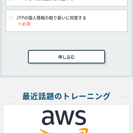
除き、すべてのコースに対し本規約が適用され
合、（5）のキャンセルポリシーが適用されます。
るものとします。
他社開催のコースは他社の定める契約条件がそ
JTPの個人情報の取り扱いに同意する
れぞれ本条に優先して適用されるものとし、本
号は適用されません。
■第3条 (申込手続き)
コースの受講を申し込むお客様は弊社Webサイト
上の申込ページに必要事項を記入、本規約に同意
いただいた上オンラインで送信するか、弊社指定
の申込書に必要事項を記入、本規約に同意いただ
いた上、メール、ファックス、郵送のいずれかの
方法で送付することでコースの受講を申し込むも
最近話題のトレーニング
のとします。
弊社は前項の申し込み受付後、請求書を送付しま
す。ご入金を確認の上、コース受講確認メールを
送付します。なお、お客様が申し込んだコースの