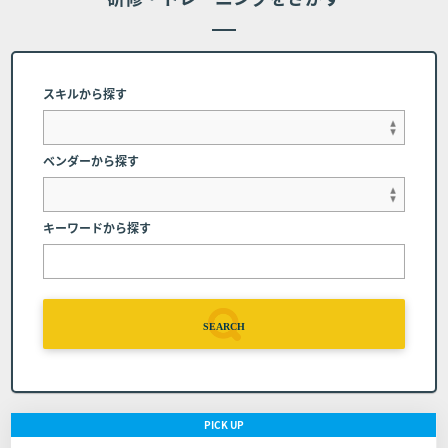
■第7条 (代理受講)
お客様のご都合により、申し込み時の受講者に代わって代
理受講者にてコース受講を希望する場合、下記に記載され
スキルから探す
た連絡先にご相談ください。但し、申し込み完了時に受講
者に帰属するコーステキストや受講者IDについては変更が
できかねる場合、または受講者自身での変更をお願いする
ベンダーから探す
場合があります。
弊社へのご連絡 コース開催日の前日(当該日が弊
キーワードから探す
社休業日の場合は、直前の営業日とします）まで
に弊社窓口（電話番号：03-6408-2488、受付時
間：弊社休業日及び土・日・祝日を除く9:00～1
7:00）へコースの日程を変更する旨申し出るもの
とします。
SEARCH
コースの申し込みを取り消す場合の代金の取扱 日
程変更は１回に限るものとします。また日程を変
更したコースの申し込みを取り消す場合は前条の
PICK
UP
定めに関わらずコースの代金の全額をお支払いい