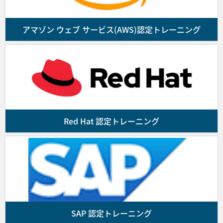
提供に係る契約の成立は受講確認メールの配信を
もって成立します。また、満席によるコースの受
付終了等の理由により受講の申し込みを受付でき
アマゾン ウェブ サービス(AWS)認定トレーニング
ない場合はお客様にその旨通知するものとしま
す。
■第4条 (代金のお支払)
お客様は前号に基づき弊社がお客様に発行した請
求書に記載された支払期日までに、同請求書に指
Red Hat 認定トレーニング
定された銀行口座にコースの代金を振り込んで支
払を行うものとします。なお、代金の振込に要す
る諸費用はお客様の負担とします。
前項の支払期限までに入金が確認できない場合、
お客様の受講をお断りすることがあります。
SAP 認定トレーニング
■第5条 (コースの開催)