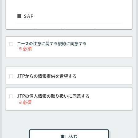
条件が異なる場合は他社の契約条件が本規約に
優先して適用されます。
■ SAP
弊社は、お客様の承諾なく、弊社の判断で本規
約を変更できるものとします。なお、この場合
(1) E-mailの項目には必ず S-USER IDまたはP-USER ID
弊社はただちに弊社Webサイトに変更後の規約
と紐づいているメールアドレスを入力してください。
を掲示するものとします。但し、本規約の変更
コースの注意に関する規約に同意する
(2) S-USER IDの新規登録については、自社の「スーパ
前に申し込みがなされたコースについては、本
規約の変更期日後の実施または提供であって
ー管理者」にお問い合わせください。
も、お客様の申し込み時に有効な本規約が適用
(3) P-USER IDについては、
SAP Universal ID の登録
の
されるものとします。
リンクから登録することができます。
(4) 当サイトではプリファードカードをご利用いただく
弊社とお客様間で別途の合意がなされた場合を
JTPからの情報提供を希望する
除き、すべてのコースに対し本規約が適用され
ことはできません。
るものとします。
(5) SAPトレーニングコースのキャンセルポリシーは以
下となります。
他社開催のコースは他社の定める契約条件がそ
JTPの個人情報の取り扱いに同意する
れぞれ本条に優先して適用されるものとし、本
・コース開始日前の7～14暦日の間のキャンセルに関し
号は適用されません。
ては、受講価格の50%を請求いたします。
・コース開始日前の6暦日以降のキャンセルに関して
■第3条 (申込手続き)
は、受講価格の全額を請求いたします。
・コース開始日の15暦日以上前のキャンセルに関して
は、いかなる料金も請求いたしません。