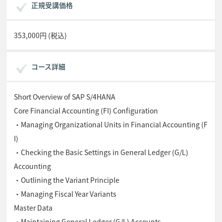
正規受講価格
353,000円 (税込)
コース詳細
Short Overview of SAP S/4HANA
Core Financial Accounting (FI) Configuration
・Managing Organizational Units in Financial Accounting (F
I)
・Checking the Basic Settings in General Ledger (G/L)
Accounting
・Outlining the Variant Principle
・Managing Fiscal Year Variants
Master Data
・Maintaining General Ledger (G/L) Accounts