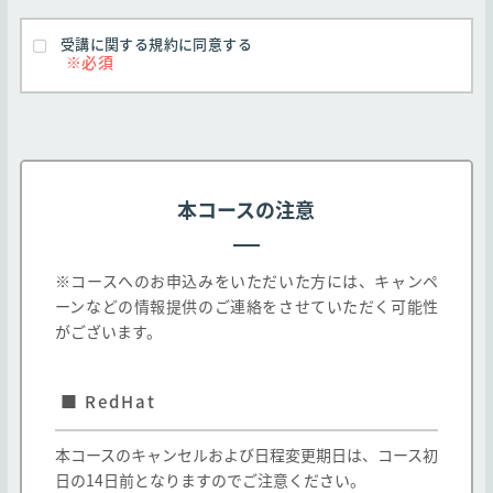
弊社のお客様に対する弊社コースの提供はお客様
が本規約のすべての条項に同意することを条件と
受講に関する規約に同意する
します
本規約は弊社Webサイト http://edu.jtp.co.j
p/ （以下「弊社Webサイト」とします）にて掲
載されるコース及び、弊社教育パンフレット等に
掲載されたコースに適用されます。なお、教育パ
本コースの注意
ンフレット等に掲載されたコースであっても、以
下各号に定めるコースの取り扱いについては以下
の通りとします。
※コースへのお申込みをいただいた方には、キャンペ
ーンなどの情報提供のご連絡をさせていただく可能性
一社研修としてのみ提供されるコースは弊社と
がございます。
お客様間で別途締結する契約に基づき提供され
るものとし、本規約は適用されません。
■ RedHat
弊社以外の第三者が提供し、弊社が受講の取次
のみを行う(以下「他社開催」とします、また当
該第三者を「他社」とします)コースは、本規約
本コースのキャンセルおよび日程変更期日は、コース初
と他社の定める契約条件の両方が適用されるも
日の14日前となりますのでご注意ください。
のとします。但し、本規約と他社の定める契約