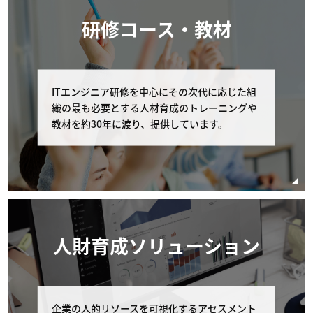
■第6条 (お客様によるキャンセル期限)
研修コース・教材
お客様が弊社に申し込んだコースの申し込みをキャンセル
する場合は 以下に定める通りとします。
ITエンジニア研修を中心にその次代に応じた組
弊社への連絡 コース開催初日の11営業日前まで
織の最も必要とする人材育成のトレーニングや
に、弊社の窓口（電話番号：03-6408-2488、受
教材を約30年に渡り、提供しています。
付時間：弊社休業日及び土・日・祝日を除く 9:0
0-17:00）へコースの申し込みを取り消す旨申し
出るものとします。 但し、個別に条件設定のあ
るコースの場合は、個別条件を本条に優先して適
用されるものとし、本条は適用されません。
コースの申し込みを取り消す場合の代金の取扱 お
人財育成ソリューション
客様が申し込みの取り消しを申し出たコースの受
講費用の扱いはお客様の申し出日により以下の通
りとします。なお以下の該当日が弊社休業日にあ
たる場合は直前の弊社営業日を申し出の期限とし
ます。 受講費用の支払いが完了している場合、
企業の人的リソースを可視化するアセスメント