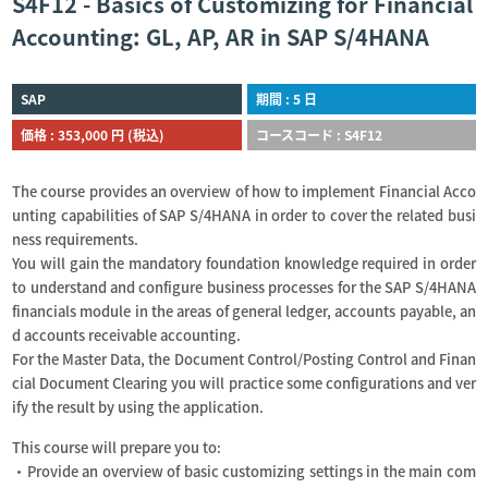
S4F12 - Basics of Customizing for Financial
Accounting: GL, AP, AR in SAP S/4HANA
SAP
期間 : 5 日
価格 : 353,000 円 (税込)
コースコード : S4F12
The course provides an overview of how to implement Financial Acco
unting capabilities of SAP S/4HANA in order to cover the related busi
ness requirements.
You will gain the mandatory foundation knowledge required in order
to understand and configure business processes for the SAP S/4HANA
financials module in the areas of general ledger, accounts payable, an
d accounts receivable accounting.
For the Master Data, the Document Control/Posting Control and Finan
cial Document Clearing you will practice some configurations and ver
ify the result by using the application.
This course will prepare you to:
・Provide an overview of basic customizing settings in the main com