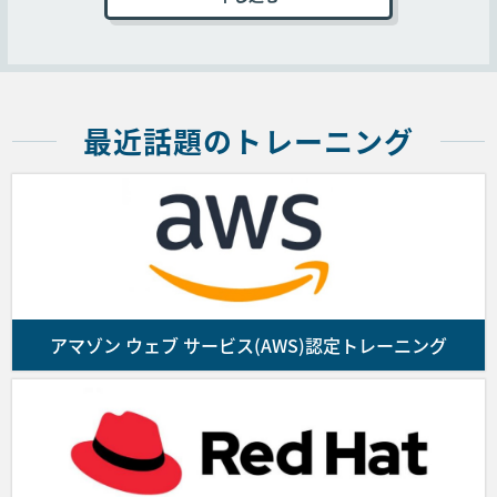
コースの受講を申し込むお客様は弊社Webサイト
(6) 受講する日程を変更する場合は、すでに申し込まれ
上の申込ページに必要事項を記入、本規約に同意
ているコースをキャンセルする必要があります。その場
いただいた上オンラインで送信するか、弊社指定
合、（5）のキャンセルポリシーが適用されます。
の申込書に必要事項を記入、本規約に同意いただ
いた上、メール、ファックス、郵送のいずれかの
方法で送付することでコースの受講を申し込むも
最近話題のトレーニング
■ PostgreSQL
のとします。
本コースのキャンセルおよび日程変更期日は、コース初
弊社は前項の申し込み受付後、請求書を送付しま
日の11営業日前となりますのでご注意ください。
す。ご入金を確認の上、コース受講確認メールを
送付します。なお、お客様が申し込んだコースの
提供に係る契約の成立は受講確認メールの配信を
■ BrainPad
もって成立します。また、満席によるコースの受
付終了等の理由により受講の申し込みを受付でき
アマゾン ウェブ サービス(AWS)認定トレーニング
本コースのキャンセルおよび日程変更期日は、コース初
ない場合はお客様にその旨通知するものとしま
日の11営業日前となりますのでご注意ください。
す。
■ JTP
■第4条 (代金のお支払)