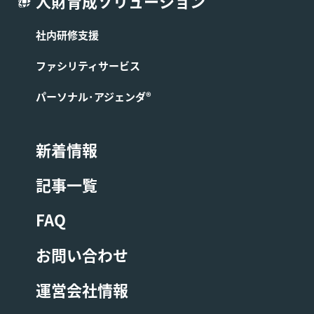
人財育成ソリューション
弊社は第3条に基づき成立したコースの提供に係る契約を
解除できるものとし、お客様へはコース開始予定日1週間
社内研修支援
前までにその旨を連絡します。なお、すでにコースの代金
を支払済の場合は、中止されたコースの代金をお客様に返
ファシリティサービス
金します。
パーソナル･アジェンダ®
■第10条 (コースの受講に関する禁止事項)
新着情報
お客様はコースの受講にあたり、以下に定める各禁止事項
を遵守するものとします。本条の禁止事項を遵守しない場
記事一覧
合、弊社は弊社の判断でお客様に対して受講中のコースの
中途退席を含む以後の受講をお断りすることができるもの
とします。またこの場合受講費用は返金しないものとしま
FAQ
す。
お問い合わせ
コースの内容の録音、録画、ライブ配信。
運営会社情報
コースの講師の指示に従わない等の行為。