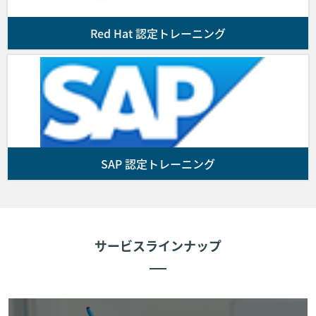
本コースのキャンセルおよび日程変更期日は、コース初
お客様は前号に基づき弊社がお客様に発行した請
日の11営業日前となりますのでご注意ください。
求書に記載された支払期日までに、同請求書に指
Red Hat 認定トレーニング
定された銀行口座にコースの代金を振り込んで支
払を行うものとします。なお、代金の振込に要す
る諸費用はお客様の負担とします。
前項の支払期限までに入金が確認できない場合、
お客様の受講をお断りすることがあります。
SAP 認定トレーニング
■第5条 (コースの開催)
第3条に基づきお客様と弊社間で契約が成立しかつ前条に
従いお客様が弊社に受講費用を支払った場合、弊社は弊社
が指定した会場にてコースを提供します。なお、お客様が
サービスラインナップ
コースに出席しない場合であっても代金の返金は行いませ
ん。次条により申し込みを取消した場合を除き、コースに
欠席した場合理由の如何を問わず、受講費用の返金は行い
ません。