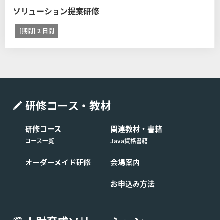
スは他社の定める契約条件がそれぞれ本条に優先して適用
ソリューション提案研修
されるものとし、本条は適用されません。
[期間] 2 日間
弊社への連絡 コース開催日の11営業日前(当該日
が弊社休業日の場合は、直前の営業日とします)
までに弊社窓口弊社の窓口（電話番号：03-6408
-2488、受付時間：弊社休業日及び土・日・祝日
を除く9:00-17:00）へコースの日程を変更する旨
申し出るものとします。
研修コース・教材
制限事項 日程変更は1回に限るものとします。ま
研修コース
関連教材・書籍
た日程を変更したコースの申し込みを取り消す場
コース一覧
Java資格書籍
合は前条の定めに関わらず受講費用の全額をお支
払いいただくものとします。
オーダーメイド研修
会場案内
お申込み方法
■第9条 (コースの開催中止)
受講予定のお客様が弊社所定の人数に満たない場合には、
そのコースの開催を中止する場合があります。この場合、