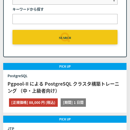
弊社へのご連絡 コース開催日の前日(当該日が弊
キーワードから探す
社休業日の場合は、直前の営業日とします）まで
に弊社窓口（電話番号：03-6408-2488、受付時
間：弊社休業日及び土・日・祝日を除く9:00～1
7:00）へコースの日程を変更する旨申し出るもの
とします。
SEARCH
コースの申し込みを取り消す場合の代金の取扱 日
程変更は１回に限るものとします。また日程を変
更したコースの申し込みを取り消す場合は前条の
PICK
UP
定めに関わらずコースの代金の全額をお支払いい
PostgreSQL
ただくものとします。
Pgpool-II による PostgreSQL クラスタ構築トレーニ
ング （中・上級者向け）
■第8条 (日程変更)
[正規価格] 88,000 円 (税込)
[期間] 1 日間
お客様が弊社に申し込んだコースの日程を変更する場合は
以下に定める通りとします。 但し、教育パンフレット等に
PICK
UP
て日程変更可能期間を定めたコースはその定めが、また取
り消し、日程変更、証明書の発行に関する他社開催のコー
JTP