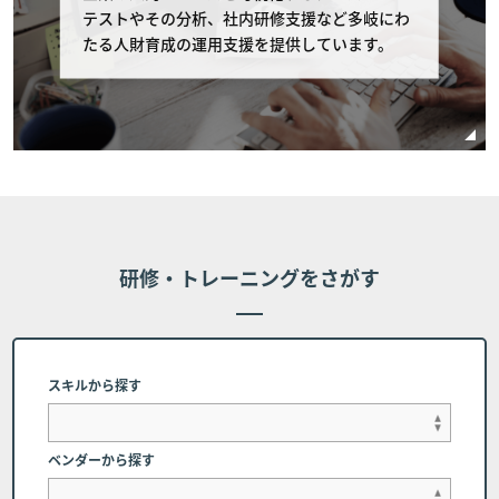
コース開催初日の11営業日以前のキャンセルに
テストやその分析、社内研修支援など多岐にわ
関しては全額返金を致します。 また、受講費用
たる人財育成の運用支援を提供しています。
の支払いの完了・未完了に関わらず、コース開催
日の10営業日以内（10営業日前含む）のキャン
セルに関しては、受講費用の全額をお支払いいた
だものとし、受講費用の返金は行いません。 但
し、個別に条件設定のあるコースの場合は、個別
条件を本条に優先して適用されるものとし、本条
は適用されません。
研修・トレーニングをさがす
■第7条 (代理受講)
お客様のご都合により、申し込み時の受講者に代わって代
理受講者にてコース受講を希望する場合、下記に記載され
スキルから探す
た連絡先にご相談ください。但し、申し込み完了時に受講
者に帰属するコーステキストや受講者IDについては変更が
できかねる場合、または受講者自身での変更をお願いする
ベンダーから探す
場合があります。