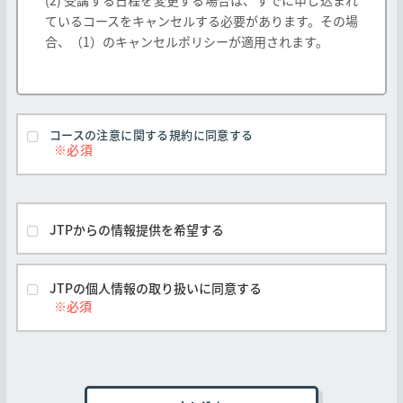
(2) 受講する日程を変更する場合は、すでに申し込まれ
のとします。但し、本規約と他社の定める契約
ているコースをキャンセルする必要があります。その場
条件が異なる場合は他社の契約条件が本規約に
合、（1）のキャンセルポリシーが適用されます。
優先して適用されます。
弊社は、お客様の承諾なく、弊社の判断で本規
約を変更できるものとします。なお、この場合
弊社はただちに弊社Webサイトに変更後の規約
を掲示するものとします。但し、本規約の変更
コースの注意に関する規約に同意する
前に申し込みがなされたコースについては、本
規約の変更期日後の実施または提供であって
も、お客様の申し込み時に有効な本規約が適用
されるものとします。
弊社とお客様間で別途の合意がなされた場合を
JTPからの情報提供を希望する
除き、すべてのコースに対し本規約が適用され
るものとします。
他社開催のコースは他社の定める契約条件がそ
JTPの個人情報の取り扱いに同意する
れぞれ本条に優先して適用されるものとし、本
号は適用されません。
■第3条 (申込手続き)