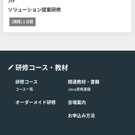
り消し、日程変更、証明書の発行に関する他社開催のコー
JTP
スは他社の定める契約条件がそれぞれ本条に優先して適用
ソリューション提案研修
されるものとし、本条は適用されません。
[期間] 2 日間
弊社への連絡 コース開催日の11営業日前(当該日
が弊社休業日の場合は、直前の営業日とします)
までに弊社窓口弊社の窓口（電話番号：03-6408
-2488、受付時間：弊社休業日及び土・日・祝日
を除く9:00-17:00）へコースの日程を変更する旨
申し出るものとします。
研修コース・教材
制限事項 日程変更は1回に限るものとします。ま
研修コース
関連教材・書籍
た日程を変更したコースの申し込みを取り消す場
コース一覧
Java資格書籍
合は前条の定めに関わらず受講費用の全額をお支
払いいただくものとします。
オーダーメイド研修
会場案内
お申込み方法
■第9条 (コースの開催中止)
受講予定のお客様が弊社所定の人数に満たない場合には、