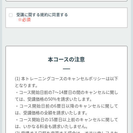
弊社のお客様に対する弊社コースの提供はお客様
が本規約のすべての条項に同意することを条件と
受講に関する規約に同意する
します
本規約は弊社Webサイト http://edu.jtp.co.j
p/ （以下「弊社Webサイト」とします）にて掲
載されるコース及び、弊社教育パンフレット等に
掲載されたコースに適用されます。なお、教育パ
本コースの注意
ンフレット等に掲載されたコースであっても、以
下各号に定めるコースの取り扱いについては以下
の通りとします。
(1) 本トレーニングコースのキャンセルポリシーは以下
となります。
一社研修としてのみ提供されるコースは弊社と
・コース開始日前の7～14暦日の間のキャンセルに関し
お客様間で別途締結する契約に基づき提供され
ては、受講価格の50%を請求いたします。
るものとし、本規約は適用されません。
・コース開始日前の6暦日以降のキャンセルに関して
弊社以外の第三者が提供し、弊社が受講の取次
は、受講価格の全額を請求いたします。
のみを行う(以下「他社開催」とします、また当
・コース開始日の15暦日以上前のキャンセルに関して
該第三者を「他社」とします)コースは、本規約
は、いかなる料金も請求いたしません。
と他社の定める契約条件の両方が適用されるも