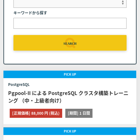
弊社へのご連絡 コース開催日の前日(当該日が弊
キーワードから探す
社休業日の場合は、直前の営業日とします）まで
に弊社窓口（電話番号：03-6408-2488、受付時
間：弊社休業日及び土・日・祝日を除く9:00～1
7:00）へコースの日程を変更する旨申し出るもの
とします。
SEARCH
コースの申し込みを取り消す場合の代金の取扱 日
程変更は１回に限るものとします。また日程を変
更したコースの申し込みを取り消す場合は前条の
PICK
UP
定めに関わらずコースの代金の全額をお支払いい
PostgreSQL
ただくものとします。
Pgpool-II による PostgreSQL クラスタ構築トレーニ
ング （中・上級者向け）
■第8条 (日程変更)
[正規価格] 88,000 円 (税込)
[期間] 1 日間
お客様が弊社に申し込んだコースの日程を変更する場合は
以下に定める通りとします。 但し、教育パンフレット等に
PICK
UP
て日程変更可能期間を定めたコースはその定めが、また取