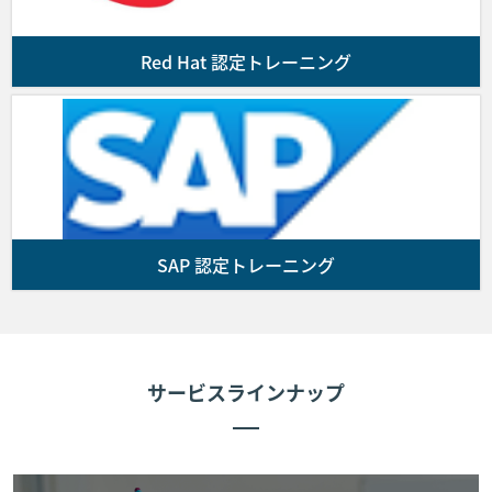
お客様は前号に基づき弊社がお客様に発行した請
求書に記載された支払期日までに、同請求書に指
Red Hat 認定トレーニング
定された銀行口座にコースの代金を振り込んで支
払を行うものとします。なお、代金の振込に要す
る諸費用はお客様の負担とします。
前項の支払期限までに入金が確認できない場合、
お客様の受講をお断りすることがあります。
SAP 認定トレーニング
■第5条 (コースの開催)
第3条に基づきお客様と弊社間で契約が成立しかつ前条に
従いお客様が弊社に受講費用を支払った場合、弊社は弊社
が指定した会場にてコースを提供します。なお、お客様が
サービスラインナップ
コースに出席しない場合であっても代金の返金は行いませ
ん。次条により申し込みを取消した場合を除き、コースに
欠席した場合理由の如何を問わず、受講費用の返金は行い
ません。