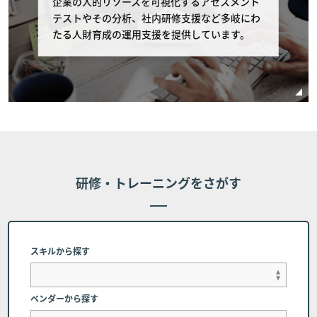
企業の人的リソースを可視化するアセスメント
コース開催初日の11営業日以前のキャンセルに
テストやその分析、社内研修支援など多岐にわ
関しては全額返金を致します。 また、受講費用
たる人財育成の運用支援を提供しています。
の支払いの完了・未完了に関わらず、コース開催
日の10営業日以内（10営業日前含む）のキャン
セルに関しては、受講費用の全額をお支払いいた
だものとし、受講費用の返金は行いません。 但
し、個別に条件設定のあるコースの場合は、個別
条件を本条に優先して適用されるものとし、本条
は適用されません。
研修・トレーニングをさがす
■第7条 (代理受講)
お客様のご都合により、申し込み時の受講者に代わって代
理受講者にてコース受講を希望する場合、下記に記載され
スキルから探す
た連絡先にご相談ください。但し、申し込み完了時に受講
者に帰属するコーステキストや受講者IDについては変更が
できかねる場合、または受講者自身での変更をお願いする
ベンダーから探す
場合があります。