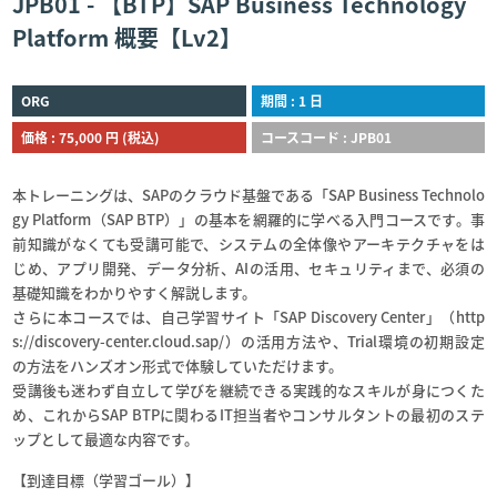
JPB01 - 【BTP】SAP Business Technology
Platform 概要【Lv2】
ORG
期間 : 1 日
価格 : 75,000 円 (税込)
コースコード : JPB01
本トレーニングは、SAPのクラウド基盤である「SAP Business Technolo
gy Platform（SAP BTP）」の基本を網羅的に学べる入門コースです。事
前知識がなくても受講可能で、システムの全体像やアーキテクチャをは
じめ、アプリ開発、データ分析、AIの活用、セキュリティまで、必須の
基礎知識をわかりやすく解説します。
さらに本コースでは、自己学習サイト「SAP Discovery Center」（http
s://discovery-center.cloud.sap/）の活用方法や、Trial環境の初期設定
の方法をハンズオン形式で体験していただけます。
受講後も迷わず自立して学びを継続できる実践的なスキルが身につくた
め、これからSAP BTPに関わるIT担当者やコンサルタントの最初のステ
ップとして最適な内容です。
【到達目標（学習ゴール）】