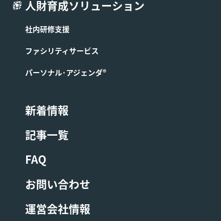
人財育成ソリューション
そのコースの開催を中止する場合があります。この場合、
弊社は第3条に基づき成立したコースの提供に係る契約を
解除できるものとし、お客様へはコース開始予定日1週間
社内研修支援
前までにその旨を連絡します。なお、すでにコースの代金
を支払済の場合は、中止されたコースの代金をお客様に返
ファシリティサービス
金します。
パーソナル･アジェンダ®
■第10条 (コースの受講に関する禁止事項)
新着情報
お客様はコースの受講にあたり、以下に定める各禁止事項
を遵守するものとします。本条の禁止事項を遵守しない場
記事一覧
合、弊社は弊社の判断でお客様に対して受講中のコースの
中途退席を含む以後の受講をお断りすることができるもの
とします。またこの場合受講費用は返金しないものとしま
FAQ
す。
お問い合わせ
コースの内容の録音、録画、ライブ配信。
運営会社情報
コースの講師の指示に従わない等の行為。