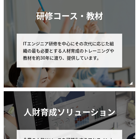
■第6条 (お客様によるキャンセル期限)
研修コース・教材
お客様が弊社に申し込んだコースの申し込みをキャンセル
する場合は 以下に定める通りとします。
ITエンジニア研修を中心にその次代に応じた組
弊社への連絡 コース開催初日の11営業日前まで
織の最も必要とする人材育成のトレーニングや
に、弊社の窓口（電話番号：03-6408-2488、受
教材を約30年に渡り、提供しています。
付時間：弊社休業日及び土・日・祝日を除く 9:0
0-17:00）へコースの申し込みを取り消す旨申し
出るものとします。 但し、個別に条件設定のあ
るコースの場合は、個別条件を本条に優先して適
用されるものとし、本条は適用されません。
コースの申し込みを取り消す場合の代金の取扱 お
人財育成ソリューション
客様が申し込みの取り消しを申し出たコースの受
講費用の扱いはお客様の申し出日により以下の通
りとします。なお以下の該当日が弊社休業日にあ
たる場合は直前の弊社営業日を申し出の期限とし
ます。 受講費用の支払いが完了している場合、