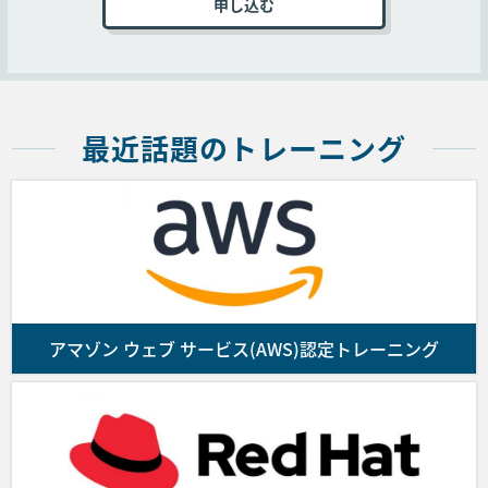
コースの受講を申し込むお客様は弊社Webサイト
上の申込ページに必要事項を記入、本規約に同意
いただいた上オンラインで送信するか、弊社指定
の申込書に必要事項を記入、本規約に同意いただ
いた上、メール、ファックス、郵送のいずれかの
方法で送付することでコースの受講を申し込むも
最近話題のトレーニング
のとします。
弊社は前項の申し込み受付後、請求書を送付しま
す。ご入金を確認の上、コース受講確認メールを
送付します。なお、お客様が申し込んだコースの
提供に係る契約の成立は受講確認メールの配信を
もって成立します。また、満席によるコースの受
付終了等の理由により受講の申し込みを受付でき
アマゾン ウェブ サービス(AWS)認定トレーニング
ない場合はお客様にその旨通知するものとしま
す。
■第4条 (代金のお支払)