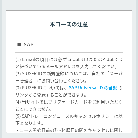
p/ （以下「弊社Webサイト」とします）にて掲
載されるコース及び、弊社教育パンフレット等に
掲載されたコースに適用されます。なお、教育パ
本コースの注意
ンフレット等に掲載されたコースであっても、以
下各号に定めるコースの取り扱いについては以下
の通りとします。
■ SAP
一社研修としてのみ提供されるコースは弊社と
(1) E-mailの項目には必ず S-USER IDまたはP-USER ID
お客様間で別途締結する契約に基づき提供され
と紐づいているメールアドレスを入力してください。
るものとし、本規約は適用されません。
(2) S-USER IDの新規登録については、自社の「スーパ
弊社以外の第三者が提供し、弊社が受講の取次
ー管理者」にお問い合わせください。
のみを行う(以下「他社開催」とします、また当
(3) P-USER IDについては、
SAP Universal ID の登録
の
該第三者を「他社」とします)コースは、本規約
リンクから登録することができます。
と他社の定める契約条件の両方が適用されるも
(4) 当サイトではプリファードカードをご利用いただく
のとします。但し、本規約と他社の定める契約
ことはできません。
条件が異なる場合は他社の契約条件が本規約に
優先して適用されます。
(5) SAPトレーニングコースのキャンセルポリシーは以
下となります。
弊社は、お客様の承諾なく、弊社の判断で本規
・コース開始日前の7～14暦日の間のキャンセルに関し
約を変更できるものとします。なお、この場合
弊社はただちに弊社Webサイトに変更後の規約
ては、受講価格の50%を請求いたします。