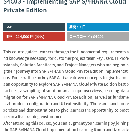
S4C03 - Implementing SAP S/4HANA Cloud
Private Edition
SAP
期間 : 3 日
価格 : 214,500 円 (税込)
コースコード : S4C03
This course guides learners through the fundamental requirements a
nd knowledge necessary for customer project team key users, IT Profe
ssionals, Solution Architects, and Project Managers who are beginnin
g their journey into SAP S/4HANA Cloud Private Edition implementati
ons. Focus will be on key SAP Activate driven concepts to give learner
s an opportunity to explore SAP S/4HANA Cloud Private Edition best p
ractices, a sampling of solution area scope overviews, learning data
migration for SAP S/4HANA Cloud Private Edition, as well as fundame
ntal product configuration and UI extensibility. There are hands-on e
xercises and demonstrations to give learners the opportunity to pract
ice on a live training environment.
After attending this course, you can augment your learning by joining
the SAP S/4HANA Cloud Implementation Learning Room and take adv