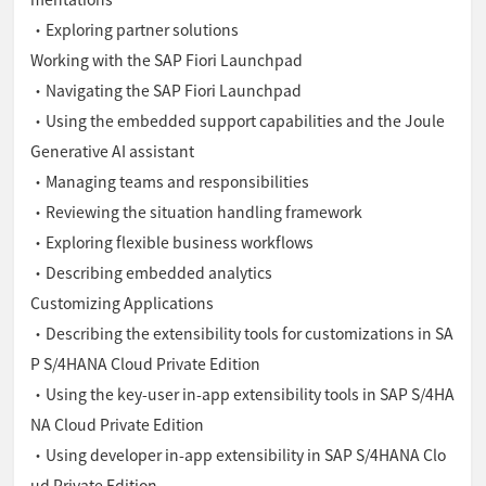
・Exploring partner solutions
Working with the SAP Fiori Launchpad
・Navigating the SAP Fiori Launchpad
・Using the embedded support capabilities and the Joule
Generative AI assistant
・Managing teams and responsibilities
・Reviewing the situation handling framework
・Exploring flexible business workflows
・Describing embedded analytics
Customizing Applications
・Describing the extensibility tools for customizations in SA
P S/4HANA Cloud Private Edition
・Using the key-user in-app extensibility tools in SAP S/4HA
NA Cloud Private Edition
・Using developer in-app extensibility in SAP S/4HANA Clo
ud Private Edition