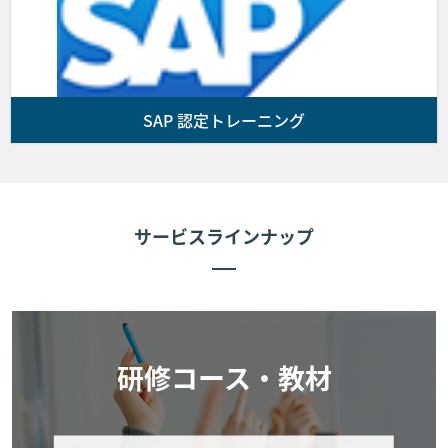
前項の支払期限までに入金が確認できない場合、
お客様の受講をお断りすることがあります。
SAP 認定トレーニング
■第5条 (コースの開催)
第3条に基づきお客様と弊社間で契約が成立しかつ前条に
従いお客様が弊社に受講費用を支払った場合、弊社は弊社
が指定した会場にてコースを提供します。なお、お客様が
サービスラインナップ
コースに出席しない場合であっても代金の返金は行いませ
ん。次条により申し込みを取消した場合を除き、コースに
欠席した場合理由の如何を問わず、受講費用の返金は行い
ません。
■第6条 (お客様によるキャンセル期限)
研修コース・教材
お客様が弊社に申し込んだコースの申し込みをキャンセル
する場合は 以下に定める通りとします。