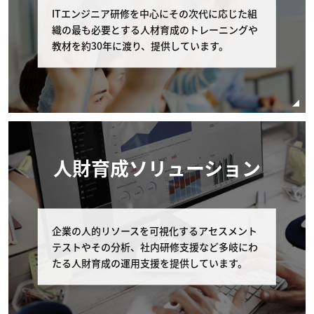
ITエンジニア研修を中心にその次代に応じた組
弊社への連絡 コース開催初日の11営業日前まで
織の最も必要とする人材育成のトレーニングや
に、弊社の窓口（電話番号：03-6408-2488、受
教材を約30年に渡り、提供しています。
付時間：弊社休業日及び土・日・祝日を除く 9:0
0-17:00）へコースの申し込みを取り消す旨申し
出るものとします。 但し、個別に条件設定のあ
るコースの場合は、個別条件を本条に優先して適
用されるものとし、本条は適用されません。
コースの申し込みを取り消す場合の代金の取扱 お
人財育成ソリューション
客様が申し込みの取り消しを申し出たコースの受
講費用の扱いはお客様の申し出日により以下の通
りとします。なお以下の該当日が弊社休業日にあ
たる場合は直前の弊社営業日を申し出の期限とし
ます。 受講費用の支払いが完了している場合、
企業の人的リソースを可視化するアセスメント
コース開催初日の11営業日以前のキャンセルに
テストやその分析、社内研修支援など多岐にわ
関しては全額返金を致します。 また、受講費用
たる人財育成の運用支援を提供しています。
の支払いの完了・未完了に関わらず、コース開催
日の10営業日以内（10営業日前含む）のキャン
セルに関しては、受講費用の全額をお支払いいた