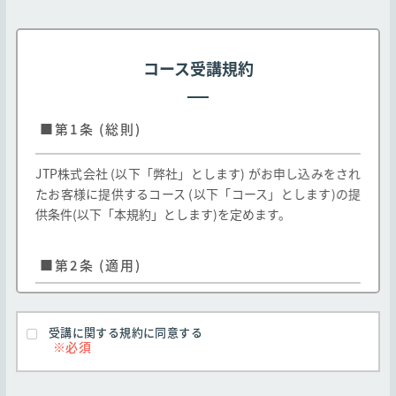
コース受講規約
■第1条 (総則)
JTP株式会社 (以下「弊社」とします) がお申し込みをされ
たお客様に提供するコース (以下「コース」とします)の提
供条件(以下「本規約」とします)を定めます。
■第2条 (適用)
弊社のお客様に対する弊社コースの提供はお客様
が本規約のすべての条項に同意することを条件と
受講に関する規約に同意する
します
本規約は弊社Webサイト http://edu.jtp.co.j