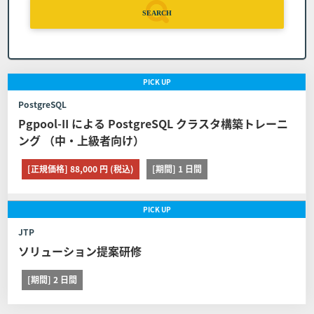
とします。
SEARCH
コースの申し込みを取り消す場合の代金の取扱 日
程変更は１回に限るものとします。また日程を変
更したコースの申し込みを取り消す場合は前条の
PICK
UP
定めに関わらずコースの代金の全額をお支払いい
PostgreSQL
ただくものとします。
Pgpool-II による PostgreSQL クラスタ構築トレーニ
ング （中・上級者向け）
■第8条 (日程変更)
[正規価格] 88,000 円 (税込)
[期間] 1 日間
お客様が弊社に申し込んだコースの日程を変更する場合は
以下に定める通りとします。 但し、教育パンフレット等に
PICK
UP
て日程変更可能期間を定めたコースはその定めが、また取
り消し、日程変更、証明書の発行に関する他社開催のコー
JTP
スは他社の定める契約条件がそれぞれ本条に優先して適用
ソリューション提案研修
されるものとし、本条は適用されません。
[期間] 2 日間
弊社への連絡 コース開催日の11営業日前(当該日
が弊社休業日の場合は、直前の営業日とします)