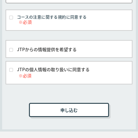
約を変更できるものとします。なお、この場合
弊社はただちに弊社Webサイトに変更後の規約
コースの注意に関する規約に同意する
を掲示するものとします。但し、本規約の変更
前に申し込みがなされたコースについては、本
規約の変更期日後の実施または提供であって
も、お客様の申し込み時に有効な本規約が適用
されるものとします。
JTPからの情報提供を希望する
弊社とお客様間で別途の合意がなされた場合を
除き、すべてのコースに対し本規約が適用され
るものとします。
JTPの個人情報の取り扱いに同意する
他社開催のコースは他社の定める契約条件がそ
れぞれ本条に優先して適用されるものとし、本
号は適用されません。
■第3条 (申込手続き)
コースの受講を申し込むお客様は弊社Webサイト
上の申込ページに必要事項を記入、本規約に同意
いただいた上オンラインで送信するか、弊社指定