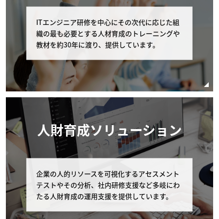
お客様が弊社に申し込んだコースの申し込みをキャンセル
する場合は 以下に定める通りとします。
ITエンジニア研修を中心にその次代に応じた組
織の最も必要とする人材育成のトレーニングや
弊社への連絡 コース開催初日の11営業日前まで
教材を約30年に渡り、提供しています。
に、弊社の窓口（電話番号：03-6408-2488、受
付時間：弊社休業日及び土・日・祝日を除く 9:0
0-17:00）へコースの申し込みを取り消す旨申し
出るものとします。 但し、個別に条件設定のあ
るコースの場合は、個別条件を本条に優先して適
用されるものとし、本条は適用されません。
コースの申し込みを取り消す場合の代金の取扱 お
人財育成ソリューション
客様が申し込みの取り消しを申し出たコースの受
講費用の扱いはお客様の申し出日により以下の通
りとします。なお以下の該当日が弊社休業日にあ
たる場合は直前の弊社営業日を申し出の期限とし
企業の人的リソースを可視化するアセスメント
ます。 受講費用の支払いが完了している場合、
テストやその分析、社内研修支援など多岐にわ
コース開催初日の11営業日以前のキャンセルに
たる人財育成の運用支援を提供しています。
関しては全額返金を致します。 また、受講費用
の支払いの完了・未完了に関わらず、コース開催