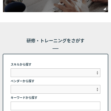
日の10営業日以内（10営業日前含む）のキャン
セルに関しては、受講費用の全額をお支払いいた
だものとし、受講費用の返金は行いません。 但
し、個別に条件設定のあるコースの場合は、個別
条件を本条に優先して適用されるものとし、本条
は適用されません。
研修・トレーニングをさがす
■第7条 (代理受講)
お客様のご都合により、申し込み時の受講者に代わって代
理受講者にてコース受講を希望する場合、下記に記載され
スキルから探す
た連絡先にご相談ください。但し、申し込み完了時に受講
者に帰属するコーステキストや受講者IDについては変更が
できかねる場合、または受講者自身での変更をお願いする
ベンダーから探す
場合があります。
弊社へのご連絡 コース開催日の前日(当該日が弊
キーワードから探す
社休業日の場合は、直前の営業日とします）まで
に弊社窓口（電話番号：03-6408-2488、受付時