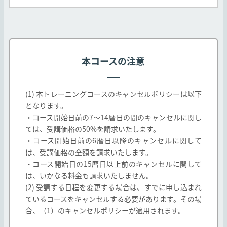
本規約は弊社Webサイト http://edu.jtp.co.j
p/ （以下「弊社Webサイト」とします）にて掲
載されるコース及び、弊社教育パンフレット等に
掲載されたコースに適用されます。なお、教育パ
本コースの注意
ンフレット等に掲載されたコースであっても、以
下各号に定めるコースの取り扱いについては以下
の通りとします。
(1) 本トレーニングコースのキャンセルポリシーは以下
となります。
一社研修としてのみ提供されるコースは弊社と
・コース開始日前の7～14暦日の間のキャンセルに関し
お客様間で別途締結する契約に基づき提供され
ては、受講価格の50%を請求いたします。
るものとし、本規約は適用されません。
・コース開始日前の6暦日以降のキャンセルに関して
弊社以外の第三者が提供し、弊社が受講の取次
は、受講価格の全額を請求いたします。
のみを行う(以下「他社開催」とします、また当
・コース開始日の15暦日以上前のキャンセルに関して
該第三者を「他社」とします)コースは、本規約
は、いかなる料金も請求いたしません。
と他社の定める契約条件の両方が適用されるも
(2) 受講する日程を変更する場合は、すでに申し込まれ
のとします。但し、本規約と他社の定める契約
ているコースをキャンセルする必要があります。その場
条件が異なる場合は他社の契約条件が本規約に
合、（1）のキャンセルポリシーが適用されます。
優先して適用されます。
弊社は、お客様の承諾なく、弊社の判断で本規