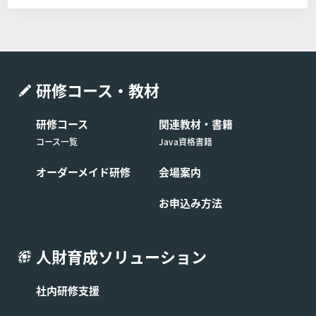
弊社への連絡 コース開催日の11営業日前(当該日
が弊社休業日の場合は、直前の営業日とします)
までに弊社窓口弊社の窓口（電話番号：03-6408
-2488、受付時間：弊社休業日及び土・日・祝日
を除く9:00-17:00）へコースの日程を変更する旨
研修コース・教材
申し出るものとします。
制限事項 日程変更は1回に限るものとします。ま
研修コース
関連教材・書籍
た日程を変更したコースの申し込みを取り消す場
コース一覧
Java資格書籍
合は前条の定めに関わらず受講費用の全額をお支
払いいただくものとします。
オーダーメイド研修
会場案内
お申込み方法
■第9条 (コースの開催中止)
受講予定のお客様が弊社所定の人数に満たない場合には、
人財育成ソリューション
そのコースの開催を中止する場合があります。この場合、
弊社は第3条に基づき成立したコースの提供に係る契約を
社内研修支援
解除できるものとし、お客様へはコース開始予定日1週間
前までにその旨を連絡します。なお、すでにコースの代金