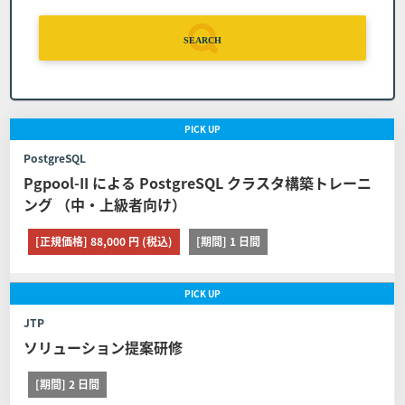
間：弊社休業日及び土・日・祝日を除く9:00～1
7:00）へコースの日程を変更する旨申し出るもの
SEARCH
とします。
コースの申し込みを取り消す場合の代金の取扱 日
程変更は１回に限るものとします。また日程を変
PICK
UP
更したコースの申し込みを取り消す場合は前条の
定めに関わらずコースの代金の全額をお支払いい
PostgreSQL
ただくものとします。
Pgpool-II による PostgreSQL クラスタ構築トレーニ
ング （中・上級者向け）
■第8条 (日程変更)
[正規価格] 88,000 円 (税込)
[期間] 1 日間
お客様が弊社に申し込んだコースの日程を変更する場合は
PICK
UP
以下に定める通りとします。 但し、教育パンフレット等に
て日程変更可能期間を定めたコースはその定めが、また取
JTP
り消し、日程変更、証明書の発行に関する他社開催のコー
ソリューション提案研修
スは他社の定める契約条件がそれぞれ本条に優先して適用
されるものとし、本条は適用されません。
[期間] 2 日間