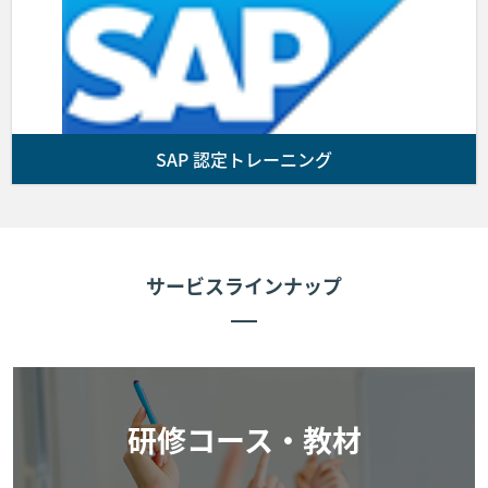
払を行うものとします。なお、代金の振込に要す
る諸費用はお客様の負担とします。
前項の支払期限までに入金が確認できない場合、
お客様の受講をお断りすることがあります。
SAP 認定トレーニング
■第5条 (コースの開催)
第3条に基づきお客様と弊社間で契約が成立しかつ前条に
従いお客様が弊社に受講費用を支払った場合、弊社は弊社
サービスラインナップ
が指定した会場にてコースを提供します。なお、お客様が
コースに出席しない場合であっても代金の返金は行いませ
ん。次条により申し込みを取消した場合を除き、コースに
欠席した場合理由の如何を問わず、受講費用の返金は行い
ません。
研修コース・教材
■第6条 (お客様によるキャンセル期限)