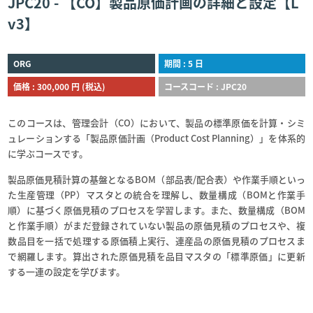
JPC20 - 【CO】製品原価計画の詳細と設定【L
v3】
ORG
期間 : 5 日
価格 : 300,000 円 (税込)
コースコード : JPC20
このコースは、管理会計（CO）において、製品の標準原価を計算・シミ
ュレーションする「製品原価計画（Product Cost Planning）」を体系的
に学ぶコースです。
製品原価見積計算の基盤となるBOM（部品表/配合表）や作業手順といっ
た生産管理（PP）マスタとの統合を理解し、数量構成（BOMと作業手
順）に基づく原価見積のプロセスを学習します。また、数量構成（BOM
と作業手順）がまだ登録されていない製品の原価見積のプロセスや、複
数品目を一括で処理する原価積上実行、連産品の原価見積のプロセスま
で網羅します。算出された原価見積を品目マスタの「標準原価」に更新
する一連の設定を学びます。