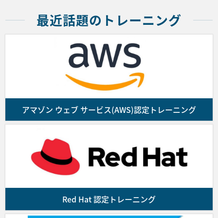
の申込書に必要事項を記入、本規約に同意いただ
いた上、メール、ファックス、郵送のいずれかの
最近話題のトレーニング
方法で送付することでコースの受講を申し込むも
のとします。
弊社は前項の申し込み受付後、請求書を送付しま
す。ご入金を確認の上、コース受講確認メールを
送付します。なお、お客様が申し込んだコースの
提供に係る契約の成立は受講確認メールの配信を
もって成立します。また、満席によるコースの受
アマゾン ウェブ サービス(AWS)認定トレーニング
付終了等の理由により受講の申し込みを受付でき
ない場合はお客様にその旨通知するものとしま
す。
■第4条 (代金のお支払)
お客様は前号に基づき弊社がお客様に発行した請
Red Hat 認定トレーニング
求書に記載された支払期日までに、同請求書に指
定された銀行口座にコースの代金を振り込んで支