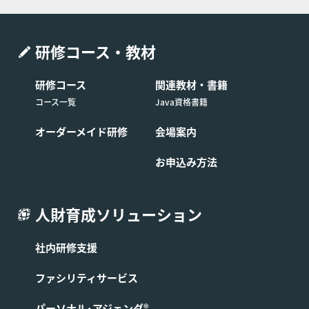
までに弊社窓口弊社の窓口（電話番号：03-6408
-2488、受付時間：弊社休業日及び土・日・祝日
を除く9:00-17:00）へコースの日程を変更する旨
研修コース・教材
申し出るものとします。
制限事項 日程変更は1回に限るものとします。ま
研修コース
関連教材・書籍
た日程を変更したコースの申し込みを取り消す場
コース一覧
Java資格書籍
合は前条の定めに関わらず受講費用の全額をお支
払いいただくものとします。
オーダーメイド研修
会場案内
お申込み方法
■第9条 (コースの開催中止)
受講予定のお客様が弊社所定の人数に満たない場合には、
人財育成ソリューション
そのコースの開催を中止する場合があります。この場合、
弊社は第3条に基づき成立したコースの提供に係る契約を
社内研修支援
解除できるものとし、お客様へはコース開始予定日1週間
前までにその旨を連絡します。なお、すでにコースの代金
ファシリティサービス
を支払済の場合は、中止されたコースの代金をお客様に返
金します。
パーソナル･アジェンダ®