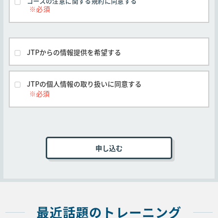
コースの注意に関する規約に同意する
を掲示するものとします。但し、本規約の変更
前に申し込みがなされたコースについては、本
規約の変更期日後の実施または提供であって
も、お客様の申し込み時に有効な本規約が適用
されるものとします。
JTPからの情報提供を希望する
弊社とお客様間で別途の合意がなされた場合を
除き、すべてのコースに対し本規約が適用され
るものとします。
JTPの個人情報の取り扱いに同意する
他社開催のコースは他社の定める契約条件がそ
れぞれ本条に優先して適用されるものとし、本
号は適用されません。
■第3条 (申込手続き)
コースの受講を申し込むお客様は弊社Webサイト
上の申込ページに必要事項を記入、本規約に同意
いただいた上オンラインで送信するか、弊社指定
の申込書に必要事項を記入、本規約に同意いただ
いた上、メール、ファックス、郵送のいずれかの
最近話題のトレーニング
方法で送付することでコースの受講を申し込むも