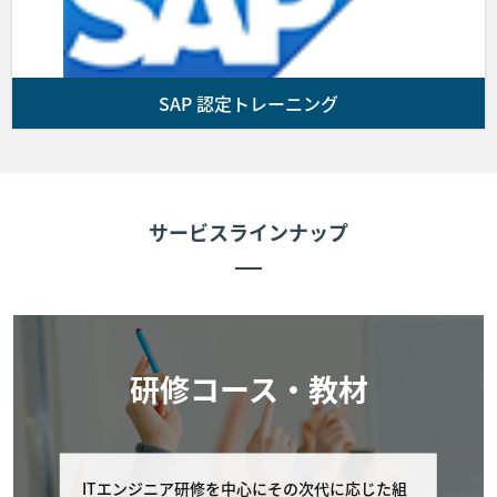
前項の支払期限までに入金が確認できない場合、
お客様の受講をお断りすることがあります。
SAP 認定トレーニング
■第5条 (コースの開催)
第3条に基づきお客様と弊社間で契約が成立しかつ前条に
従いお客様が弊社に受講費用を支払った場合、弊社は弊社
サービスラインナップ
が指定した会場にてコースを提供します。なお、お客様が
コースに出席しない場合であっても代金の返金は行いませ
ん。次条により申し込みを取消した場合を除き、コースに
欠席した場合理由の如何を問わず、受講費用の返金は行い
ません。
研修コース・教材
■第6条 (お客様によるキャンセル期限)
お客様が弊社に申し込んだコースの申し込みをキャンセル
する場合は 以下に定める通りとします。
ITエンジニア研修を中心にその次代に応じた組