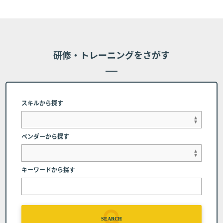
だものとし、受講費用の返金は行いません。 但
し、個別に条件設定のあるコースの場合は、個別
条件を本条に優先して適用されるものとし、本条
は適用されません。
研修・トレーニングをさがす
■第7条 (代理受講)
お客様のご都合により、申し込み時の受講者に代わって代
理受講者にてコース受講を希望する場合、下記に記載され
スキルから探す
た連絡先にご相談ください。但し、申し込み完了時に受講
者に帰属するコーステキストや受講者IDについては変更が
できかねる場合、または受講者自身での変更をお願いする
ベンダーから探す
場合があります。
弊社へのご連絡 コース開催日の前日(当該日が弊
キーワードから探す
社休業日の場合は、直前の営業日とします）まで
に弊社窓口（電話番号：03-6408-2488、受付時
間：弊社休業日及び土・日・祝日を除く9:00～1
7:00）へコースの日程を変更する旨申し出るもの
SEARCH