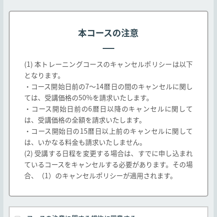
p/ （以下「弊社Webサイト」とします）にて掲
載されるコース及び、弊社教育パンフレット等に
掲載されたコースに適用されます。なお、教育パ
本コースの注意
ンフレット等に掲載されたコースであっても、以
下各号に定めるコースの取り扱いについては以下
の通りとします。
(1) 本トレーニングコースのキャンセルポリシーは以下
となります。
一社研修としてのみ提供されるコースは弊社と
・コース開始日前の7～14暦日の間のキャンセルに関し
お客様間で別途締結する契約に基づき提供され
ては、受講価格の50%を請求いたします。
るものとし、本規約は適用されません。
・コース開始日前の6暦日以降のキャンセルに関して
弊社以外の第三者が提供し、弊社が受講の取次
は、受講価格の全額を請求いたします。
のみを行う(以下「他社開催」とします、また当
・コース開始日の15暦日以上前のキャンセルに関して
該第三者を「他社」とします)コースは、本規約
は、いかなる料金も請求いたしません。
と他社の定める契約条件の両方が適用されるも
(2) 受講する日程を変更する場合は、すでに申し込まれ
のとします。但し、本規約と他社の定める契約
ているコースをキャンセルする必要があります。その場
条件が異なる場合は他社の契約条件が本規約に
合、（1）のキャンセルポリシーが適用されます。
優先して適用されます。
弊社は、お客様の承諾なく、弊社の判断で本規
約を変更できるものとします。なお、この場合
弊社はただちに弊社Webサイトに変更後の規約