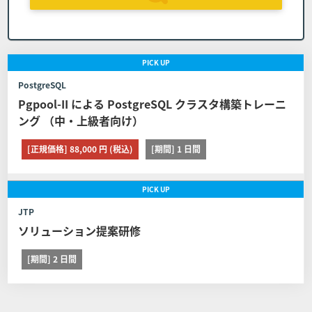
とします。
コースの申し込みを取り消す場合の代金の取扱 日
程変更は１回に限るものとします。また日程を変
PICK
UP
更したコースの申し込みを取り消す場合は前条の
定めに関わらずコースの代金の全額をお支払いい
PostgreSQL
ただくものとします。
Pgpool-II による PostgreSQL クラスタ構築トレーニ
ング （中・上級者向け）
■第8条 (日程変更)
[正規価格] 88,000 円 (税込)
[期間] 1 日間
お客様が弊社に申し込んだコースの日程を変更する場合は
PICK
UP
以下に定める通りとします。 但し、教育パンフレット等に
て日程変更可能期間を定めたコースはその定めが、また取
JTP
り消し、日程変更、証明書の発行に関する他社開催のコー
ソリューション提案研修
スは他社の定める契約条件がそれぞれ本条に優先して適用
されるものとし、本条は適用されません。
[期間] 2 日間
弊社への連絡 コース開催日の11営業日前(当該日
が弊社休業日の場合は、直前の営業日とします)