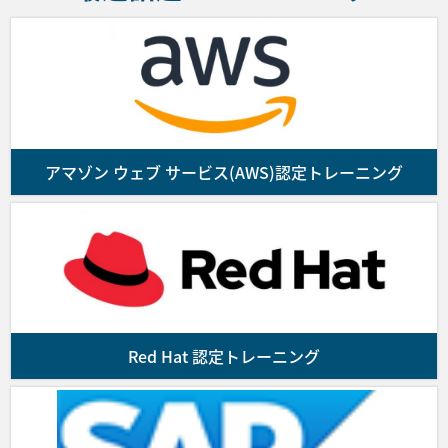
のとします。
弊社は前項の申し込み受付後、請求書を送付しま
す。ご入金を確認の上、コース受講確認メールを
送付します。なお、お客様が申し込んだコースの
提供に係る契約の成立は受講確認メールの配信を
もって成立します。また、満席によるコースの受
アマゾン ウェブ サービス(AWS)認定トレーニング
付終了等の理由により受講の申し込みを受付でき
ない場合はお客様にその旨通知するものとしま
す。
■第4条 (代金のお支払)
お客様は前号に基づき弊社がお客様に発行した請
Red Hat 認定トレーニング
求書に記載された支払期日までに、同請求書に指
定された銀行口座にコースの代金を振り込んで支
払を行うものとします。なお、代金の振込に要す
る諸費用はお客様の負担とします。