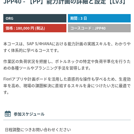
JPP40 - 【PP】能力計画の詳細と設定【Lv3】
ORG
期間 : 3 日
価格 : 180,000 円 (税込)
コースコード : JPP40
本コースは、SAP S/4HANAにおける能力計画の実践スキルを、わかりや
すく体系的に学べるコースです。
作業区の負荷状況を把握し、ボトルネックの特定や負荷平準化を行うた
めの各種ツールやプランニング手法を習得します。
Fioriアプリや計画ボードを活用した直感的な操作も学べるため、生産効
率を高め、現場の課題解決に直結するスキルを身につけたい方に最適で
す。
参加スケジュール
日程調整につきお問い合わせください