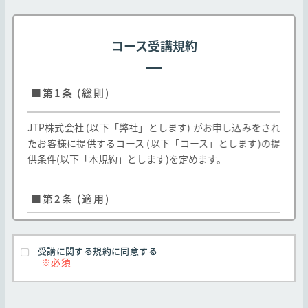
コース受講規約
■第1条 (総則)
JTP株式会社 (以下「弊社」とします) がお申し込みをされ
たお客様に提供するコース (以下「コース」とします)の提
供条件(以下「本規約」とします)を定めます。
■第2条 (適用)
弊社のお客様に対する弊社コースの提供はお客様
が本規約のすべての条項に同意することを条件と
受講に関する規約に同意する
します
本規約は弊社Webサイト http://edu.jtp.co.j