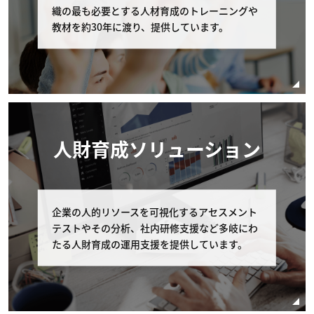
織の最も必要とする人材育成のトレーニングや
弊社への連絡 コース開催初日の11営業日前まで
教材を約30年に渡り、提供しています。
に、弊社の窓口（電話番号：03-6408-2488、受
付時間：弊社休業日及び土・日・祝日を除く 9:0
0-17:00）へコースの申し込みを取り消す旨申し
出るものとします。 但し、個別に条件設定のあ
るコースの場合は、個別条件を本条に優先して適
用されるものとし、本条は適用されません。
コースの申し込みを取り消す場合の代金の取扱 お
人財育成ソリューション
客様が申し込みの取り消しを申し出たコースの受
講費用の扱いはお客様の申し出日により以下の通
りとします。なお以下の該当日が弊社休業日にあ
たる場合は直前の弊社営業日を申し出の期限とし
企業の人的リソースを可視化するアセスメント
ます。 受講費用の支払いが完了している場合、
テストやその分析、社内研修支援など多岐にわ
コース開催初日の11営業日以前のキャンセルに
たる人財育成の運用支援を提供しています。
関しては全額返金を致します。 また、受講費用
の支払いの完了・未完了に関わらず、コース開催
日の10営業日以内（10営業日前含む）のキャン
セルに関しては、受講費用の全額をお支払いいた