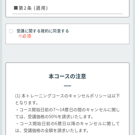
■第2条 (適用)
弊社のお客様に対する弊社コースの提供はお客様
が本規約のすべての条項に同意することを条件と
受講に関する規約に同意する
します
本規約は弊社Webサイト http://edu.jtp.co.j
p/ （以下「弊社Webサイト」とします）にて掲
載されるコース及び、弊社教育パンフレット等に
掲載されたコースに適用されます。なお、教育パ
本コースの注意
ンフレット等に掲載されたコースであっても、以
下各号に定めるコースの取り扱いについては以下
の通りとします。
(1) 本トレーニングコースのキャンセルポリシーは以下
となります。
一社研修としてのみ提供されるコースは弊社と
・コース開始日前の7～14暦日の間のキャンセルに関し
お客様間で別途締結する契約に基づき提供され
ては、受講価格の50%を請求いたします。
るものとし、本規約は適用されません。
・コース開始日前の6暦日以降のキャンセルに関して
弊社以外の第三者が提供し、弊社が受講の取次
は、受講価格の全額を請求いたします。
のみを行う(以下「他社開催」とします、また当