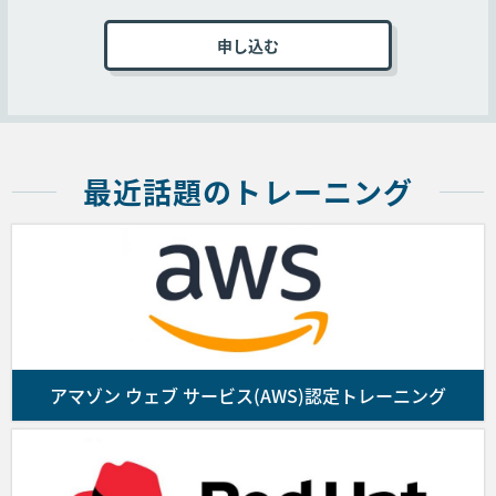
■第3条 (申込手続き)
コースの受講を申し込むお客様は弊社Webサイト
上の申込ページに必要事項を記入、本規約に同意
いただいた上オンラインで送信するか、弊社指定
の申込書に必要事項を記入、本規約に同意いただ
いた上、メール、ファックス、郵送のいずれかの
最近話題のトレーニング
方法で送付することでコースの受講を申し込むも
のとします。
弊社は前項の申し込み受付後、請求書を送付しま
す。ご入金を確認の上、コース受講確認メールを
送付します。なお、お客様が申し込んだコースの
提供に係る契約の成立は受講確認メールの配信を
もって成立します。また、満席によるコースの受
アマゾン ウェブ サービス(AWS)認定トレーニング
付終了等の理由により受講の申し込みを受付でき
ない場合はお客様にその旨通知するものとしま
す。