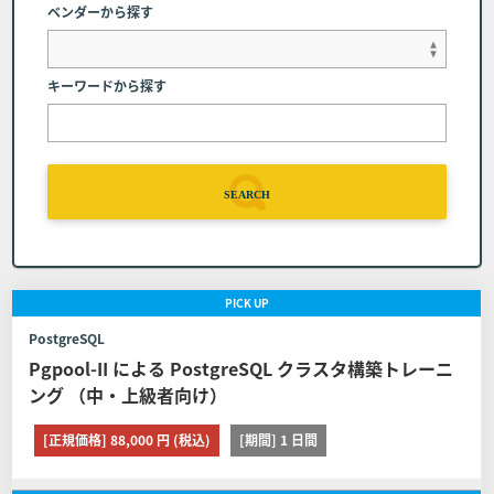
できかねる場合、または受講者自身での変更をお願いする
ベンダーから探す
場合があります。
弊社へのご連絡 コース開催日の前日(当該日が弊
キーワードから探す
社休業日の場合は、直前の営業日とします）まで
に弊社窓口（電話番号：03-6408-2488、受付時
間：弊社休業日及び土・日・祝日を除く9:00～1
7:00）へコースの日程を変更する旨申し出るもの
SEARCH
とします。
コースの申し込みを取り消す場合の代金の取扱 日
程変更は１回に限るものとします。また日程を変
PICK
UP
更したコースの申し込みを取り消す場合は前条の
定めに関わらずコースの代金の全額をお支払いい
PostgreSQL
ただくものとします。
Pgpool-II による PostgreSQL クラスタ構築トレーニ
ング （中・上級者向け）
■第8条 (日程変更)
[正規価格] 88,000 円 (税込)
[期間] 1 日間
お客様が弊社に申し込んだコースの日程を変更する場合は