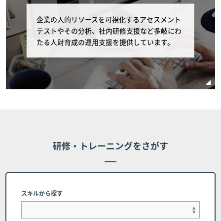
りとします。なお以下の該当日が弊社休業日にあ
たる場合は直前の弊社営業日を申し出の期限とし
企業の人的リソースを可視化するアセスメント
ます。 受講費用の支払いが完了している場合、
テストやその分析、社内研修支援など多岐にわ
コース開催初日の11営業日以前のキャンセルに
たる人財育成の運用支援を提供しています。
関しては全額返金を致します。 また、受講費用
の支払いの完了・未完了に関わらず、コース開催
日の10営業日以内（10営業日前含む）のキャン
セルに関しては、受講費用の全額をお支払いいた
だものとし、受講費用の返金は行いません。 但
し、個別に条件設定のあるコースの場合は、個別
条件を本条に優先して適用されるものとし、本条
は適用されません。
研修・トレーニングをさがす
■第7条 (代理受講)
お客様のご都合により、申し込み時の受講者に代わって代
理受講者にてコース受講を希望する場合、下記に記載され
スキルから探す
た連絡先にご相談ください。但し、申し込み完了時に受講
者に帰属するコーステキストや受講者IDについては変更が