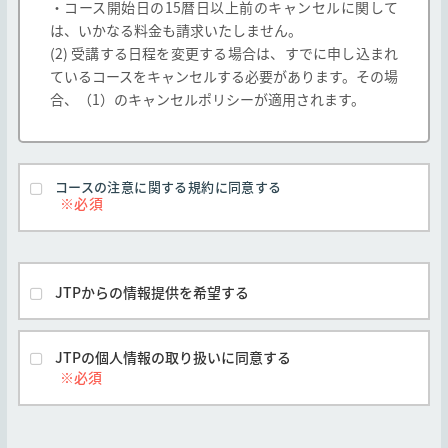
・コース開始日の15暦日以上前のキャンセルに関して
該第三者を「他社」とします)コースは、本規約
は、いかなる料金も請求いたしません。
と他社の定める契約条件の両方が適用されるも
(2) 受講する日程を変更する場合は、すでに申し込まれ
のとします。但し、本規約と他社の定める契約
ているコースをキャンセルする必要があります。その場
条件が異なる場合は他社の契約条件が本規約に
合、（1）のキャンセルポリシーが適用されます。
優先して適用されます。
弊社は、お客様の承諾なく、弊社の判断で本規
約を変更できるものとします。なお、この場合
弊社はただちに弊社Webサイトに変更後の規約
コースの注意に関する規約に同意する
を掲示するものとします。但し、本規約の変更
前に申し込みがなされたコースについては、本
規約の変更期日後の実施または提供であって
も、お客様の申し込み時に有効な本規約が適用
されるものとします。
JTPからの情報提供を希望する
弊社とお客様間で別途の合意がなされた場合を
除き、すべてのコースに対し本規約が適用され
るものとします。
JTPの個人情報の取り扱いに同意する
他社開催のコースは他社の定める契約条件がそ
れぞれ本条に優先して適用されるものとし、本
号は適用されません。