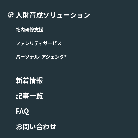
受講予定のお客様が弊社所定の人数に満たない場合には、
人財育成ソリューション
そのコースの開催を中止する場合があります。この場合、
弊社は第3条に基づき成立したコースの提供に係る契約を
社内研修支援
解除できるものとし、お客様へはコース開始予定日1週間
前までにその旨を連絡します。なお、すでにコースの代金
ファシリティサービス
を支払済の場合は、中止されたコースの代金をお客様に返
金します。
パーソナル･アジェンダ®
■第10条 (コースの受講に関する禁止事項)
新着情報
お客様はコースの受講にあたり、以下に定める各禁止事項
を遵守するものとします。本条の禁止事項を遵守しない場
記事一覧
合、弊社は弊社の判断でお客様に対して受講中のコースの
中途退席を含む以後の受講をお断りすることができるもの
FAQ
とします。またこの場合受講費用は返金しないものとしま
す。
お問い合わせ
コースの内容の録音、録画、ライブ配信。