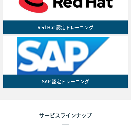
■第4条 (代金のお支払)
お客様は前号に基づき弊社がお客様に発行した請
Red Hat 認定トレーニング
求書に記載された支払期日までに、同請求書に指
定された銀行口座にコースの代金を振り込んで支
払を行うものとします。なお、代金の振込に要す
る諸費用はお客様の負担とします。
前項の支払期限までに入金が確認できない場合、
お客様の受講をお断りすることがあります。
SAP 認定トレーニング
■第5条 (コースの開催)
第3条に基づきお客様と弊社間で契約が成立しかつ前条に
従いお客様が弊社に受講費用を支払った場合、弊社は弊社
サービスラインナップ
が指定した会場にてコースを提供します。なお、お客様が
コースに出席しない場合であっても代金の返金は行いませ
ん。次条により申し込みを取消した場合を除き、コースに