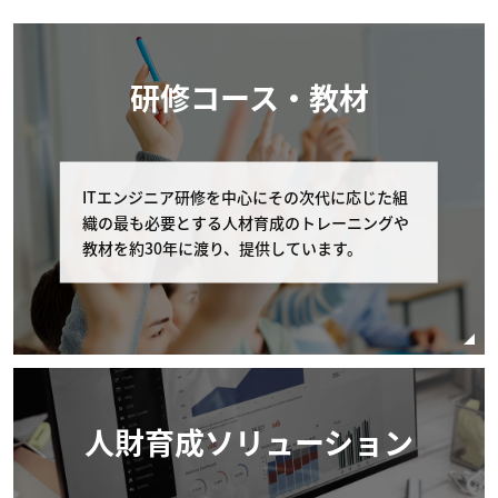
欠席した場合理由の如何を問わず、受講費用の返金は行い
ません。
研修コース・教材
■第6条 (お客様によるキャンセル期限)
お客様が弊社に申し込んだコースの申し込みをキャンセル
する場合は 以下に定める通りとします。
ITエンジニア研修を中心にその次代に応じた組
織の最も必要とする人材育成のトレーニングや
弊社への連絡 コース開催初日の11営業日前まで
教材を約30年に渡り、提供しています。
に、弊社の窓口（電話番号：03-6408-2488、受
付時間：弊社休業日及び土・日・祝日を除く 9:0
0-17:00）へコースの申し込みを取り消す旨申し
出るものとします。 但し、個別に条件設定のあ
るコースの場合は、個別条件を本条に優先して適
用されるものとし、本条は適用されません。
コースの申し込みを取り消す場合の代金の取扱 お
人財育成ソリューション
客様が申し込みの取り消しを申し出たコースの受
講費用の扱いはお客様の申し出日により以下の通