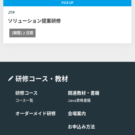
PICK
UP
以下に定める通りとします。 但し、教育パンフレット等に
て日程変更可能期間を定めたコースはその定めが、また取
JTP
り消し、日程変更、証明書の発行に関する他社開催のコー
ソリューション提案研修
スは他社の定める契約条件がそれぞれ本条に優先して適用
されるものとし、本条は適用されません。
[期間] 2 日間
弊社への連絡 コース開催日の11営業日前(当該日
が弊社休業日の場合は、直前の営業日とします)
までに弊社窓口弊社の窓口（電話番号：03-6408
-2488、受付時間：弊社休業日及び土・日・祝日
を除く9:00-17:00）へコースの日程を変更する旨
研修コース・教材
申し出るものとします。
制限事項 日程変更は1回に限るものとします。ま
研修コース
関連教材・書籍
た日程を変更したコースの申し込みを取り消す場
コース一覧
Java資格書籍
合は前条の定めに関わらず受講費用の全額をお支
払いいただくものとします。
オーダーメイド研修
会場案内
お申込み方法
■第9条 (コースの開催中止)