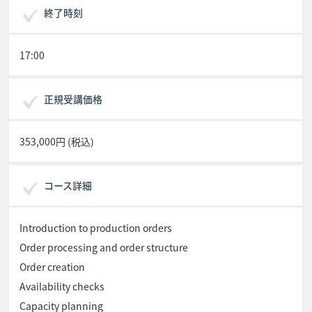
終了時刻
17:00
正規受講価格
353,000円 (税込)
コース詳細
Introduction to production orders
Order processing and order structure
Order creation
Availability checks
Capacity planning