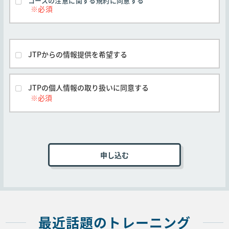
コースの注意に関する規約に同意する
(2) S-USER IDの新規登録については、自社の「スーパ
前に申し込みがなされたコースについては、本
規約の変更期日後の実施または提供であって
ー管理者」にお問い合わせください。
も、お客様の申し込み時に有効な本規約が適用
(3) P-USER IDについては、
SAP Universal ID の登録
の
されるものとします。
リンクから登録することができます。
(4) 当サイトではプリファードカードをご利用いただく
弊社とお客様間で別途の合意がなされた場合を
JTPからの情報提供を希望する
除き、すべてのコースに対し本規約が適用され
ことはできません。
るものとします。
(5) SAPトレーニングコースのキャンセルポリシーは以
下となります。
他社開催のコースは他社の定める契約条件がそ
JTPの個人情報の取り扱いに同意する
れぞれ本条に優先して適用されるものとし、本
・コース開始日前の7～14暦日の間のキャンセルに関し
号は適用されません。
ては、受講価格の50%を請求いたします。
・コース開始日前の6暦日以降のキャンセルに関して
■第3条 (申込手続き)
は、受講価格の全額を請求いたします。
・コース開始日の15暦日以上前のキャンセルに関して
は、いかなる料金も請求いたしません。
コースの受講を申し込むお客様は弊社Webサイト
(6) 受講する日程を変更する場合は、すでに申し込まれ
上の申込ページに必要事項を記入、本規約に同意
ているコースをキャンセルする必要があります。その場
いただいた上オンラインで送信するか、弊社指定
合、（5）のキャンセルポリシーが適用されます。
の申込書に必要事項を記入、本規約に同意いただ
いた上、メール、ファックス、郵送のいずれかの
方法で送付することでコースの受講を申し込むも
最近話題のトレーニング
■ PostgreSQL