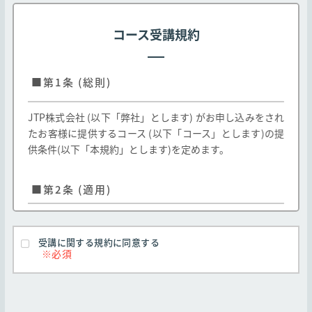
コース受講規約
■第1条 (総則)
JTP株式会社 (以下「弊社」とします) がお申し込みをされ
たお客様に提供するコース (以下「コース」とします)の提
供条件(以下「本規約」とします)を定めます。
■第2条 (適用)
弊社のお客様に対する弊社コースの提供はお客様
が本規約のすべての条項に同意することを条件と
受講に関する規約に同意する
します
本規約は弊社Webサイト http://edu.jtp.co.j
p/ （以下「弊社Webサイト」とします）にて掲