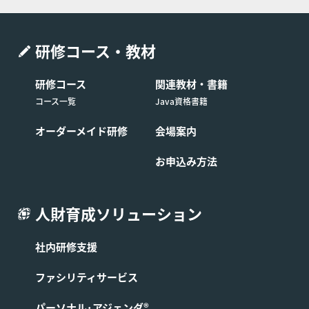
-2488、受付時間：弊社休業日及び土・日・祝日
を除く9:00-17:00）へコースの日程を変更する旨
申し出るものとします。
研修コース・教材
制限事項 日程変更は1回に限るものとします。ま
研修コース
関連教材・書籍
た日程を変更したコースの申し込みを取り消す場
コース一覧
Java資格書籍
合は前条の定めに関わらず受講費用の全額をお支
払いいただくものとします。
オーダーメイド研修
会場案内
お申込み方法
■第9条 (コースの開催中止)
受講予定のお客様が弊社所定の人数に満たない場合には、
人財育成ソリューション
そのコースの開催を中止する場合があります。この場合、
弊社は第3条に基づき成立したコースの提供に係る契約を
解除できるものとし、お客様へはコース開始予定日1週間
社内研修支援
前までにその旨を連絡します。なお、すでにコースの代金
を支払済の場合は、中止されたコースの代金をお客様に返
ファシリティサービス
金します。
パーソナル･アジェンダ®