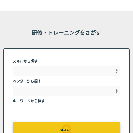
し、個別に条件設定のあるコースの場合は、個別
条件を本条に優先して適用されるものとし、本条
は適用されません。
研修・トレーニングをさがす
■第7条 (代理受講)
お客様のご都合により、申し込み時の受講者に代わって代
理受講者にてコース受講を希望する場合、下記に記載され
スキルから探す
た連絡先にご相談ください。但し、申し込み完了時に受講
者に帰属するコーステキストや受講者IDについては変更が
できかねる場合、または受講者自身での変更をお願いする
ベンダーから探す
場合があります。
弊社へのご連絡 コース開催日の前日(当該日が弊
キーワードから探す
社休業日の場合は、直前の営業日とします）まで
に弊社窓口（電話番号：03-6408-2488、受付時
間：弊社休業日及び土・日・祝日を除く9:00～1
7:00）へコースの日程を変更する旨申し出るもの
とします。
SEARCH