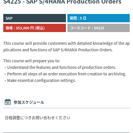
S4225 - SAP S/4HANA Production Orders
SAP
期間 : 5 日
価格 : 353,000 円 (税込)
コースコード : S4225
This course will provide customers with detailed knowledge of the ap
plications and functions of SAP S/4HANA Production Orders.
This course will prepare you to:
・Understand the features and functions of production orders.
・Perform all steps of an order execution from creation to archiving.
・Make essential configuration settings.
参加スケジュール
日程調整につきお問い合わせください