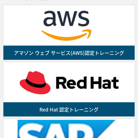
のとします。
本コースのキャンセルおよび日程変更期日は、コース初
弊社は前項の申し込み受付後、請求書を送付しま
日の11営業日前となりますのでご注意ください。
す。ご入金を確認の上、コース受講確認メールを
送付します。なお、お客様が申し込んだコースの
提供に係る契約の成立は受講確認メールの配信を
■ BrainPad
もって成立します。また、満席によるコースの受
付終了等の理由により受講の申し込みを受付でき
アマゾン ウェブ サービス(AWS)認定トレーニング
本コースのキャンセルおよび日程変更期日は、コース初
ない場合はお客様にその旨通知するものとしま
日の11営業日前となりますのでご注意ください。
す。
■ JTP
■第4条 (代金のお支払)
本コースのキャンセルおよび日程変更期日は、コース初
お客様は前号に基づき弊社がお客様に発行した請
日の11営業日前となりますのでご注意ください。
求書に記載された支払期日までに、同請求書に指
Red Hat 認定トレーニング
定された銀行口座にコースの代金を振り込んで支
払を行うものとします。なお、代金の振込に要す
る諸費用はお客様の負担とします。