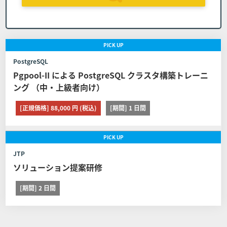
コースの申し込みを取り消す場合の代金の取扱 日
程変更は１回に限るものとします。また日程を変
更したコースの申し込みを取り消す場合は前条の
PICK
UP
定めに関わらずコースの代金の全額をお支払いい
PostgreSQL
ただくものとします。
Pgpool-II による PostgreSQL クラスタ構築トレーニ
ング （中・上級者向け）
■第8条 (日程変更)
[正規価格] 88,000 円 (税込)
[期間] 1 日間
お客様が弊社に申し込んだコースの日程を変更する場合は
以下に定める通りとします。 但し、教育パンフレット等に
PICK
UP
て日程変更可能期間を定めたコースはその定めが、また取
り消し、日程変更、証明書の発行に関する他社開催のコー
JTP
スは他社の定める契約条件がそれぞれ本条に優先して適用
ソリューション提案研修
されるものとし、本条は適用されません。
[期間] 2 日間
弊社への連絡 コース開催日の11営業日前(当該日
が弊社休業日の場合は、直前の営業日とします)
までに弊社窓口弊社の窓口（電話番号：03-6408