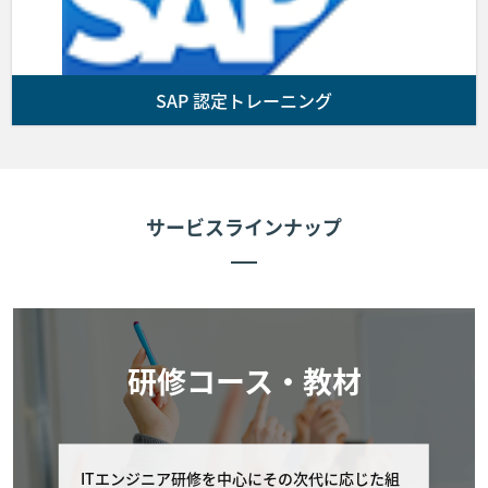
前項の支払期限までに入金が確認できない場合、
お客様の受講をお断りすることがあります。
SAP 認定トレーニング
■第5条 (コースの開催)
第3条に基づきお客様と弊社間で契約が成立しかつ前条に
従いお客様が弊社に受講費用を支払った場合、弊社は弊社
が指定した会場にてコースを提供します。なお、お客様が
サービスラインナップ
コースに出席しない場合であっても代金の返金は行いませ
ん。次条により申し込みを取消した場合を除き、コースに
欠席した場合理由の如何を問わず、受講費用の返金は行い
ません。
■第6条 (お客様によるキャンセル期限)
研修コース・教材
お客様が弊社に申し込んだコースの申し込みをキャンセル
する場合は 以下に定める通りとします。
ITエンジニア研修を中心にその次代に応じた組