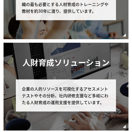
弊社への連絡 コース開催初日の11営業日前まで
織の最も必要とする人材育成のトレーニングや
に、弊社の窓口（電話番号：03-6408-2488、受
教材を約30年に渡り、提供しています。
付時間：弊社休業日及び土・日・祝日を除く 9:0
0-17:00）へコースの申し込みを取り消す旨申し
出るものとします。 但し、個別に条件設定のあ
るコースの場合は、個別条件を本条に優先して適
用されるものとし、本条は適用されません。
コースの申し込みを取り消す場合の代金の取扱 お
人財育成ソリューション
客様が申し込みの取り消しを申し出たコースの受
講費用の扱いはお客様の申し出日により以下の通
りとします。なお以下の該当日が弊社休業日にあ
たる場合は直前の弊社営業日を申し出の期限とし
ます。 受講費用の支払いが完了している場合、
企業の人的リソースを可視化するアセスメント
コース開催初日の11営業日以前のキャンセルに
テストやその分析、社内研修支援など多岐にわ
関しては全額返金を致します。 また、受講費用
たる人財育成の運用支援を提供しています。
の支払いの完了・未完了に関わらず、コース開催
日の10営業日以内（10営業日前含む）のキャン
セルに関しては、受講費用の全額をお支払いいた
だものとし、受講費用の返金は行いません。 但