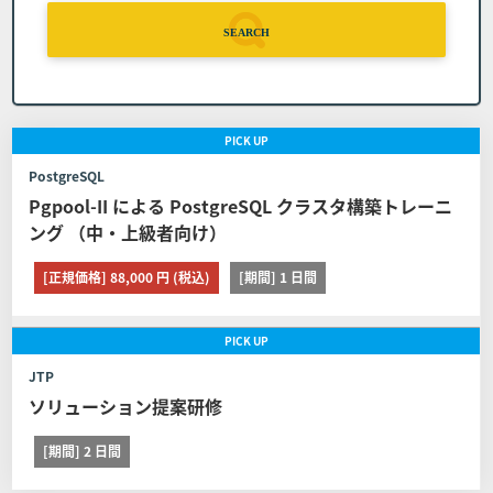
7:00）へコースの日程を変更する旨申し出るもの
とします。
SEARCH
コースの申し込みを取り消す場合の代金の取扱 日
程変更は１回に限るものとします。また日程を変
更したコースの申し込みを取り消す場合は前条の
PICK
UP
定めに関わらずコースの代金の全額をお支払いい
PostgreSQL
ただくものとします。
Pgpool-II による PostgreSQL クラスタ構築トレーニ
ング （中・上級者向け）
■第8条 (日程変更)
[正規価格] 88,000 円 (税込)
[期間] 1 日間
お客様が弊社に申し込んだコースの日程を変更する場合は
以下に定める通りとします。 但し、教育パンフレット等に
PICK
UP
て日程変更可能期間を定めたコースはその定めが、また取
り消し、日程変更、証明書の発行に関する他社開催のコー
JTP
スは他社の定める契約条件がそれぞれ本条に優先して適用
ソリューション提案研修
されるものとし、本条は適用されません。
[期間] 2 日間
弊社への連絡 コース開催日の11営業日前(当該日