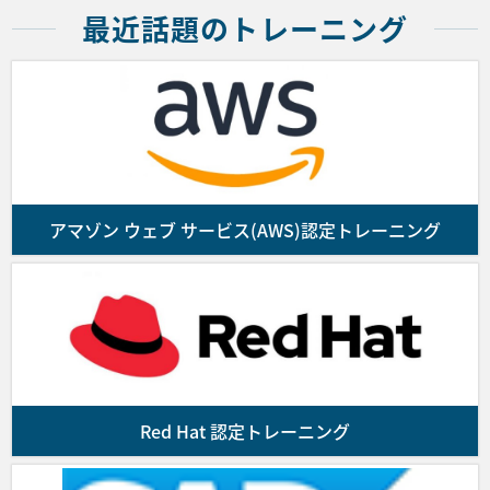
方法で送付することでコースの受講を申し込むも
最近話題のトレーニング
■ PostgreSQL
のとします。
本コースのキャンセルおよび日程変更期日は、コース初
弊社は前項の申し込み受付後、請求書を送付しま
日の11営業日前となりますのでご注意ください。
す。ご入金を確認の上、コース受講確認メールを
送付します。なお、お客様が申し込んだコースの
提供に係る契約の成立は受講確認メールの配信を
■ BrainPad
もって成立します。また、満席によるコースの受
付終了等の理由により受講の申し込みを受付でき
アマゾン ウェブ サービス(AWS)認定トレーニング
本コースのキャンセルおよび日程変更期日は、コース初
ない場合はお客様にその旨通知するものとしま
日の11営業日前となりますのでご注意ください。
す。
■ JTP
■第4条 (代金のお支払)
本コースのキャンセルおよび日程変更期日は、コース初
お客様は前号に基づき弊社がお客様に発行した請
日の11営業日前となりますのでご注意ください。
求書に記載された支払期日までに、同請求書に指
Red Hat 認定トレーニング
定された銀行口座にコースの代金を振り込んで支
払を行うものとします。なお、代金の振込に要す