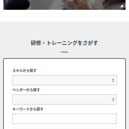
セルに関しては、受講費用の全額をお支払いいた
だものとし、受講費用の返金は行いません。 但
し、個別に条件設定のあるコースの場合は、個別
条件を本条に優先して適用されるものとし、本条
は適用されません。
研修・トレーニングをさがす
■第7条 (代理受講)
お客様のご都合により、申し込み時の受講者に代わって代
理受講者にてコース受講を希望する場合、下記に記載され
スキルから探す
た連絡先にご相談ください。但し、申し込み完了時に受講
者に帰属するコーステキストや受講者IDについては変更が
できかねる場合、または受講者自身での変更をお願いする
ベンダーから探す
場合があります。
弊社へのご連絡 コース開催日の前日(当該日が弊
キーワードから探す
社休業日の場合は、直前の営業日とします）まで
に弊社窓口（電話番号：03-6408-2488、受付時
間：弊社休業日及び土・日・祝日を除く9:00～1