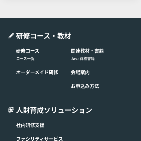
が弊社休業日の場合は、直前の営業日とします)
までに弊社窓口弊社の窓口（電話番号：03-6408
-2488、受付時間：弊社休業日及び土・日・祝日
を除く9:00-17:00）へコースの日程を変更する旨
申し出るものとします。
研修コース・教材
制限事項 日程変更は1回に限るものとします。ま
研修コース
関連教材・書籍
た日程を変更したコースの申し込みを取り消す場
コース一覧
Java資格書籍
合は前条の定めに関わらず受講費用の全額をお支
払いいただくものとします。
オーダーメイド研修
会場案内
お申込み方法
■第9条 (コースの開催中止)
受講予定のお客様が弊社所定の人数に満たない場合には、
人財育成ソリューション
そのコースの開催を中止する場合があります。この場合、
弊社は第3条に基づき成立したコースの提供に係る契約を
解除できるものとし、お客様へはコース開始予定日1週間
社内研修支援
前までにその旨を連絡します。なお、すでにコースの代金
を支払済の場合は、中止されたコースの代金をお客様に返
ファシリティサービス