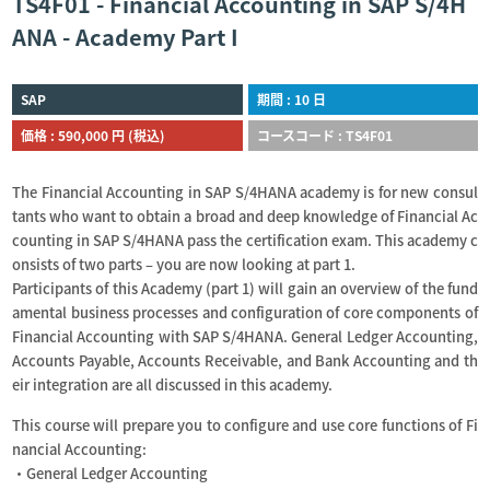
TS4F01 - Financial Accounting in SAP S/4H
ANA - Academy Part I
SAP
期間 : 10 日
価格 : 590,000 円 (税込)
コースコード : TS4F01
The Financial Accounting in SAP S/4HANA academy is for new consul
tants who want to obtain a broad and deep knowledge of Financial Ac
counting in SAP S/4HANA pass the certification exam. This academy c
onsists of two parts – you are now looking at part 1.
Participants of this Academy (part 1) will gain an overview of the fund
amental business processes and configuration of core components of
Financial Accounting with SAP S/4HANA. General Ledger Accounting,
Accounts Payable, Accounts Receivable, and Bank Accounting and th
eir integration are all discussed in this academy.
This course will prepare you to configure and use core functions of Fi
nancial Accounting:
・General Ledger Accounting