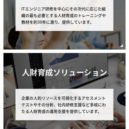
ITエンジニア研修を中心にその次代に応じた組
弊社への連絡 コース開催初日の11営業日前まで
織の最も必要とする人材育成のトレーニングや
に、弊社の窓口（電話番号：03-6408-2488、受
教材を約30年に渡り、提供しています。
付時間：弊社休業日及び土・日・祝日を除く 9:0
0-17:00）へコースの申し込みを取り消す旨申し
出るものとします。 但し、個別に条件設定のあ
るコースの場合は、個別条件を本条に優先して適
用されるものとし、本条は適用されません。
コースの申し込みを取り消す場合の代金の取扱 お
人財育成ソリューション
客様が申し込みの取り消しを申し出たコースの受
講費用の扱いはお客様の申し出日により以下の通
りとします。なお以下の該当日が弊社休業日にあ
たる場合は直前の弊社営業日を申し出の期限とし
ます。 受講費用の支払いが完了している場合、
企業の人的リソースを可視化するアセスメント
コース開催初日の11営業日以前のキャンセルに
テストやその分析、社内研修支援など多岐にわ
関しては全額返金を致します。 また、受講費用
たる人財育成の運用支援を提供しています。
の支払いの完了・未完了に関わらず、コース開催
日の10営業日以内（10営業日前含む）のキャン