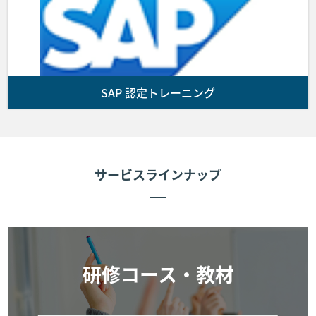
る諸費用はお客様の負担とします。
前項の支払期限までに入金が確認できない場合、
お客様の受講をお断りすることがあります。
SAP 認定トレーニング
■第5条 (コースの開催)
第3条に基づきお客様と弊社間で契約が成立しかつ前条に
従いお客様が弊社に受講費用を支払った場合、弊社は弊社
が指定した会場にてコースを提供します。なお、お客様が
サービスラインナップ
コースに出席しない場合であっても代金の返金は行いませ
ん。次条により申し込みを取消した場合を除き、コースに
欠席した場合理由の如何を問わず、受講費用の返金は行い
ません。
■第6条 (お客様によるキャンセル期限)
研修コース・教材
お客様が弊社に申し込んだコースの申し込みをキャンセル
する場合は 以下に定める通りとします。