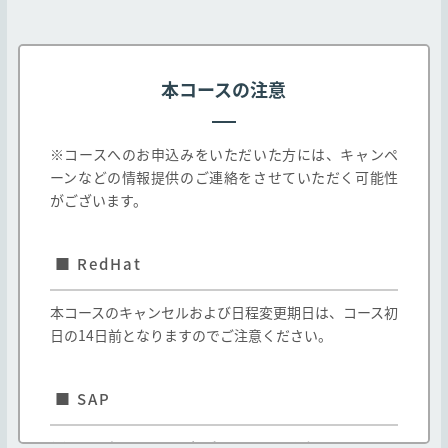
本規約は弊社Webサイト http://edu.jtp.co.j
p/ （以下「弊社Webサイト」とします）にて掲
載されるコース及び、弊社教育パンフレット等に
掲載されたコースに適用されます。なお、教育パ
本コースの注意
ンフレット等に掲載されたコースであっても、以
下各号に定めるコースの取り扱いについては以下
の通りとします。
※コースへのお申込みをいただいた方には、キャンペ
ーンなどの情報提供のご連絡をさせていただく可能性
一社研修としてのみ提供されるコースは弊社と
がございます。
お客様間で別途締結する契約に基づき提供され
るものとし、本規約は適用されません。
■ RedHat
弊社以外の第三者が提供し、弊社が受講の取次
のみを行う(以下「他社開催」とします、また当
該第三者を「他社」とします)コースは、本規約
本コースのキャンセルおよび日程変更期日は、コース初
と他社の定める契約条件の両方が適用されるも
日の14日前となりますのでご注意ください。
のとします。但し、本規約と他社の定める契約
条件が異なる場合は他社の契約条件が本規約に
優先して適用されます。
■ SAP
弊社は、お客様の承諾なく、弊社の判断で本規
約を変更できるものとします。なお、この場合
(1) E-mailの項目には必ず S-USER IDまたはP-USER ID