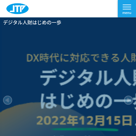
デジタル人財はじめの一歩
Connect to the F
ITスキルアセスメ
SAPトレーニン
人財育成YouTubeチャンネ
Web配信プラットフォーム
uture
ント GAIT
ル Start！
導入事例
グ、開始！
企業の未来をつくるのは、人だ
2022年10月サイトリニューアルOPEN
JTPの人財育成
DX（デジタルトランスフォーメーション）につい
コロナをきっかけに社内の試験システムを「紙」
サンプル問題を今すぐCheck!
SAPで広がる可能性、学びでつ
て動画を使って効率よく学習
の試験から「オンライン」の試験へと迅速に変革