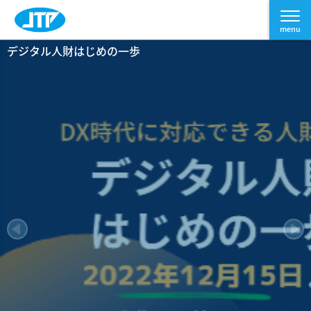
デジタル人財はじめの一歩
Connect to the F
ITスキルアセスメ
SAPトレーニン
人財育成YouTubeチャンネ
Web配信プラットフォーム
uture
ント GAIT
ル Start！
導入事例
グ、開始！
企業の未来をつくるのは、人だ
2022年10月サイトリニューアルOPEN
JTPの人財育成
DX（デジタルトランスフォーメーション）につい
コロナをきっかけに社内の試験システムを「紙」
サンプル問題を今すぐCheck!
SAPで広がる可能性、学びでつ
て動画を使って効率よく学習
の試験から「オンライン」の試験へと迅速に変革